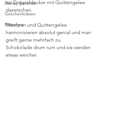
wir Doppeldecker mit Quittengelee 
Disney Gerichte
dazwischen. 
Geschenkideen
Plätzchen
Marzipan und Quittengelee 
harmonisieren absolut genial und man 
greift gerne mehrfach zu.
Schokolade drum rum und sie werden 
etwas weicher.