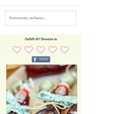
Haselnuss-Stangen
Kommentar verfassen...
Wintertraum - Ei
vom Weihnachtsm
Gefällt dir? Bewerte es
Share