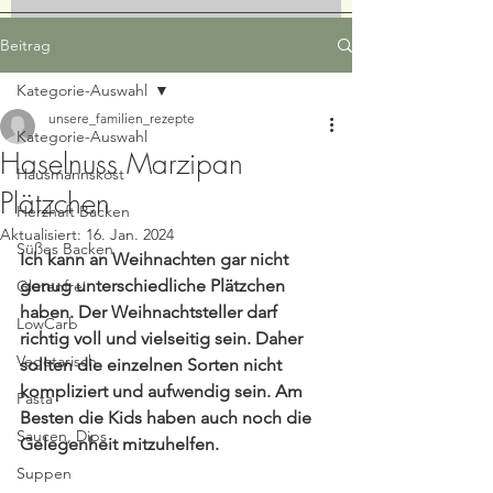
Beitrag
Kategorie-Auswahl
unsere_familien_rezepte
Kategorie-Auswahl
Haselnuss Marzipan
Hausmannskost
Plätzchen
Herzhaft Backen
Aktualisiert:
16. Jan. 2024
Süßes Backen
Ich kann an Weihnachten gar nicht 
genug unterschiedliche Plätzchen 
Glutenfrei
haben. Der Weihnachtsteller darf 
LowCarb
richtig voll und vielseitig sein. Daher 
Vegetarisch
sollten die einzelnen Sorten nicht 
kompliziert und aufwendig sein. Am 
Pasta
Besten die Kids haben auch noch die 
Saucen, Dips
Gelegenheit mitzuhelfen.
Suppen