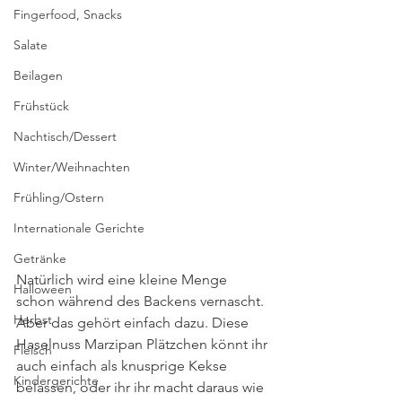
Fingerfood, Snacks
Salate
Beilagen
Frühstück
Nachtisch/Dessert
Winter/Weihnachten
Frühling/Ostern
Internationale Gerichte
Getränke
Natürlich wird eine kleine Menge 
Halloween
schon während des Backens vernascht. 
Herbst
Aber das gehört einfach dazu. Diese 
Haselnuss Marzipan Plätzchen könnt ihr 
Fleisch
auch einfach als knusprige Kekse 
Kindergerichte
belassen, oder ihr ihr macht daraus wie 