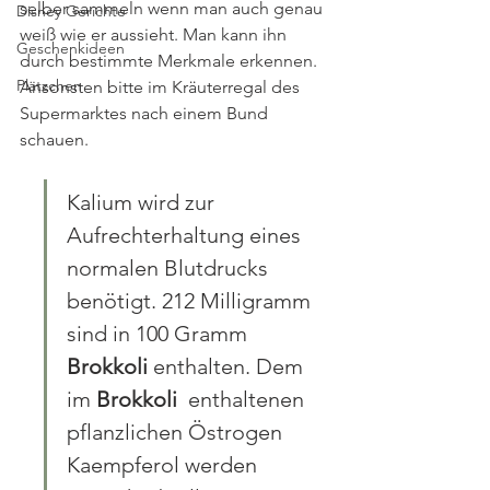
selber sammeln wenn man auch genau 
Disney Gerichte
weiß wie er aussieht. Man kann ihn 
Geschenkideen
durch bestimmte Merkmale erkennen. 
Plätzchen
Ansonsten bitte im Kräuterregal des 
Supermarktes nach einem Bund 
schauen.
Kalium wird zur 
Aufrechterhaltung eines 
normalen Blutdrucks 
benötigt. 212 Milligramm 
sind in 100 Gramm 
Brokkoli
 enthalten. Dem 
im 
Brokkoli
  enthaltenen 
pflanzlichen Östrogen 
Kaempferol werden 