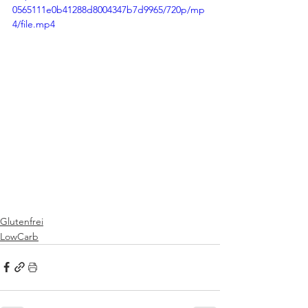
0565111e0b41288d8004347b7d9965/720p/mp
4/file.mp4
Glutenfrei
LowCarb