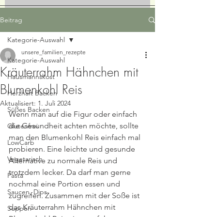
Beitrag
Kategorie-Auswahl
unsere_familien_rezepte
Kategorie-Auswahl
Kräuterrahm Hähnchen mit
Hausmannskost
Blumenkohl Reis
Herzhaft Backen
Aktualisiert:
1. Juli 2024
Süßes Backen
Wenn man auf die Figur oder einfach 
die Gesundheit achten möchte, sollte 
Glutenfrei
man den Blumenkohl Reis einfach mal 
LowCarb
probieren. Eine leichte und gesunde 
Vegetarisch
Alternative zu normale Reis und 
trotzdem lecker. Da darf man gerne 
Pasta
nochmal eine Portion essen und 
Saucen, Dips
zugreifen. Zusammen mit der Soße ist 
das Kräuterrahm Hähnchen mit 
Suppen