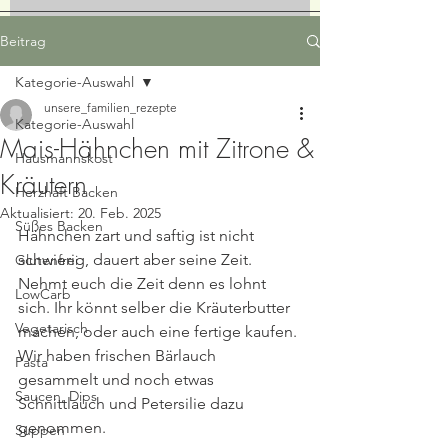
Beitrag
Kategorie-Auswahl
unsere_familien_rezepte
Kategorie-Auswahl
Mais-Hähnchen mit Zitrone &
Hausmannskost
Kräutern
Herzhaft Backen
Aktualisiert:
20. Feb. 2025
Süßes Backen
Hähnchen zart und saftig ist nicht 
schwierig, dauert aber seine Zeit. 
Glutenfrei
Nehmt euch die Zeit denn es lohnt 
LowCarb
sich. Ihr könnt selber die Kräuterbutter 
Vegetarisch
machen, oder auch eine fertige kaufen. 
Wir haben frischen Bärlauch 
Pasta
gesammelt und noch etwas 
Saucen, Dips
Schnittlauch und Petersilie dazu 
genommen. 
Suppen