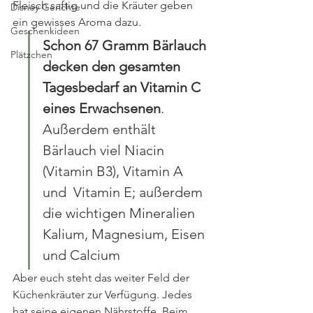
Fleisch saftig und die Kräuter geben 
Disney Gerichte
ein gewisses Aroma dazu.
Geschenkideen
Schon 67 Gramm Bärlauch 
Plätzchen
decken den gesamten 
Tagesbedarf an Vitamin C 
eines Erwachsenen
.  
Außerdem enthält 
Bärlauch viel Niacin 
(Vitamin B3), Vitamin A 
und  Vitamin E; außerdem 
die wichtigen Mineralien 
Kalium, Magnesium, Eisen  
und Calcium
Aber euch steht das weiter Feld der 
Küchenkräuter zur Verfügung. Jedes 
hat seine eigenen Nährstoffe. Beim 