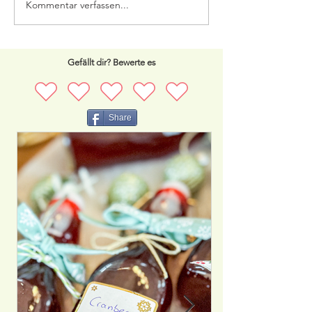
Saftige Hähnchen
Kommentar verfassen...
Rinderfilets mit
Steinpilzkruste
Gefällt dir? Bewerte es
Share