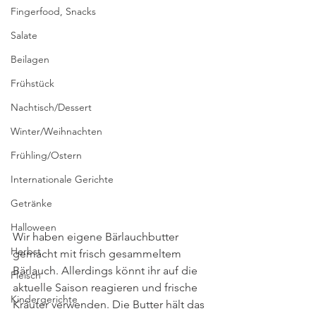
Fingerfood, Snacks
Salate
Beilagen
Frühstück
Nachtisch/Dessert
Winter/Weihnachten
Frühling/Ostern
Internationale Gerichte
Getränke
Halloween
Wir haben eigene Bärlauchbutter 
Herbst
gemacht mit frisch gesammeltem 
Bärlauch. Allerdings könnt ihr auf die 
Fleisch
aktuelle Saison reagieren und frische 
Kindergerichte
Kräuter verwenden. Die Butter hält das 