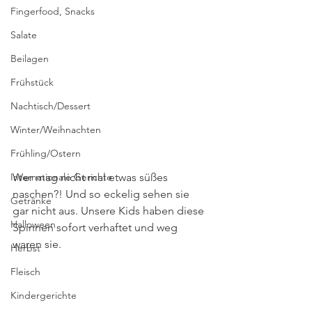
Fingerfood, Snacks
Salate
Beilagen
Frühstück
Nachtisch/Dessert
Winter/Weihnachten
Frühling/Ostern
Internationale Gerichte
Wer mag nicht mal etwas süßes 
naschen?! Und so eckelig sehen sie 
Getränke
gar nicht aus. Unsere Kids haben diese 
Halloween
Spinnen sofort verhaftet und weg 
waren sie. 
Herbst
Fleisch
Kindergerichte