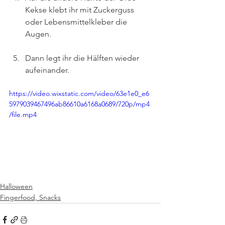
Kekse klebt ihr mit Zuckerguss 
oder Lebensmittelkleber die 
Augen.
Dann legt ihr die Hälften wieder 
aufeinander.
https://video.wixstatic.com/video/63e1e0_e6
5979039467496ab86610a6168a0689/720p/mp4
/file.mp4
Halloween
Fingerfood, Snacks