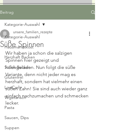
Beitrag
Kategorie-Auswahl
unsere_familien_rezepte
Kategorie-Auswahl
Süße Spinnen
Hausmannskost
Wir haben ja schon die salzigen 
Herzhaft Backen
Spinnen hier gezeigt und 
Süßes Backen
hochgeladen. Nun folgt die süße 
Variante, denn nicht jeder mag es 
Glutenfrei
herzhaft, sondern hat vielmehr einen 
LowCarb
süßen Zahn! Sie sind auch wieder ganz 
einfach nachzumachen und schmecken 
Vegetarisch
lecker. 
Pasta
Saucen, Dips
Suppen