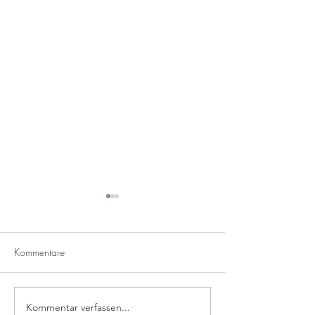
Kommentare
Roastbeef selbst
Kommentar verfassen...
Zebra Cheesecake