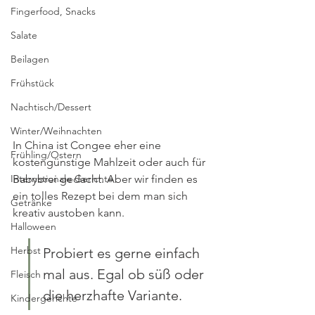
Fingerfood, Snacks
Salate
Beilagen
Frühstück
Nachtisch/Dessert
Winter/Weihnachten
In China ist Congee eher eine 
Frühling/Ostern
kostengünstige Mahlzeit oder auch für 
Internationale Gerichte
Babybrei gedacht. Aber wir finden es 
ein tolles Rezept bei dem man sich 
Getränke
kreativ austoben kann.
Halloween
Herbst
Probiert es gerne einfach 
mal aus. Egal ob süß oder 
Fleisch
die herzhafte Variante.
Kindergerichte