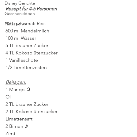
Disney Gerichte
Rezept für 4-5 Personen
Geschenkideen
120 g Basmati Reis
Plätzchen
600 ml Mandelmilch
100 ml Wasser
5 TL brauner Zucker
4 TL Kokosblütenzucker
1 Vanilleschote
1/2 Limettenzesten 
Beilagen:
1 Mango 🥭 
Öl
2 TL brauner Zucker
2 TL Kokosblütenzucker
Limettensaft
2 Birnen 🍐 
Zimt