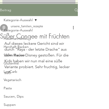
Beitrag
Kategorie-Auswahl
unsere_familien_rezepte
Kategorie-Auswahl
Süßer Congee mit Früchten
Hausmannskost
Auf dieses leckere Gericht sind wir 
Herzhaft Backen
durch "Raya - der letzte Drache" aus 
Süßes Backen
dem Hause Disney gestoßen. Für die 
Kids haben wir nun mal eine süße 
Glutenfrei
Variante probiert. Sehr fruchtig, lecker 
LowCarb
süß.
Vegetarisch
Pasta
Saucen, Dips
Suppen