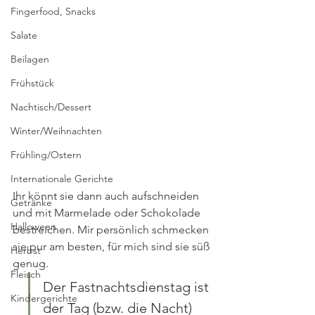
Fingerfood, Snacks
Salate
Beilagen
Frühstück
Nachtisch/Dessert
Winter/Weihnachten
Frühling/Ostern
Internationale Gerichte
Ihr könnt sie dann auch aufschneiden 
Getränke
und mit Marmelade oder Schokolade 
Halloween
bestreichen. Mir persönlich schmecken 
sie pur am besten, für mich sind sie süß 
Herbst
genug.
Fleisch
Der Fastnachtsdienstag ist 
Kindergerichte
der Tag (bzw. die Nacht) 