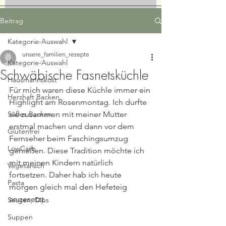
Beitrag
Kategorie-Auswahl
unsere_familien_rezepte
Kategorie-Auswahl
Schwäbische Fasnetsküchle
Hausmannskost
Für mich waren diese Küchle immer ein 
Herzhaft Backen
Highlight am Rosenmontag. Ich durfte 
Süßes Backen
sie zusammen mit meiner Mutter 
erstmal machen und dann vor dem 
Glutenfrei
Fernseher beim Faschingsumzug 
LowCarb
genießen. Diese Tradition möchte ich 
mit meinen Kindern natürlich 
Vegetarisch
fortsetzen. Daher hab ich heute 
Pasta
morgen gleich mal den Hefeteig 
angesetzt. 
Saucen, Dips
Suppen