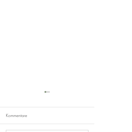
Kommentare
St. Louis Ribs