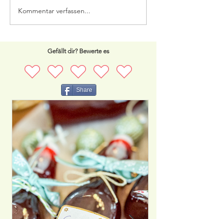
Kommentar verfassen...
Onglet oder Han
Tender
Gefällt dir? Bewerte es
Share