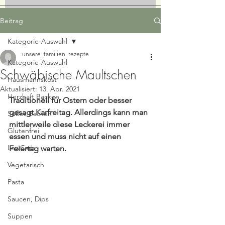
Beitrag
Kategorie-Auswahl
unsere_familien_rezepte
Kategorie-Auswahl
Schwäbische Maultschen
Hausmannskost
Aktualisiert:
13. Apr. 2021
Herzhaft Backen
Traditionell für Ostern oder besser 
gesagt Karfreitag. Allerdings kann man 
Süßes Backen
mittlerweile diese Leckerei immer 
Glutenfrei
essen und muss nicht auf einen 
LowCarb
Feiertag warten.
Vegetarisch
Pasta
Saucen, Dips
Suppen