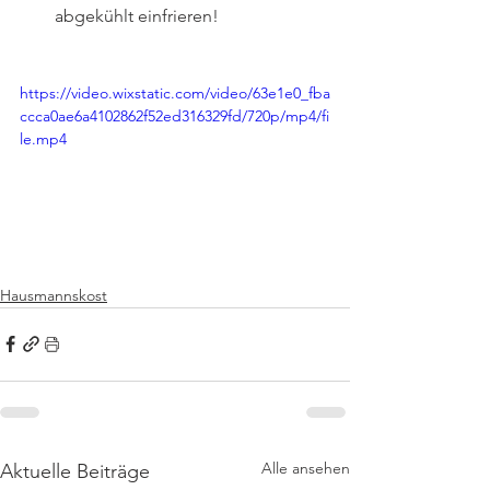
abgekühlt einfrieren!
https://video.wixstatic.com/video/63e1e0_fba
ccca0ae6a4102862f52ed316329fd/720p/mp4/fi
le.mp4
Hausmannskost
Alle ansehen
Aktuelle Beiträge