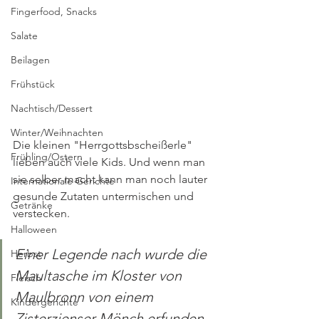
Fingerfood, Snacks
Salate
Beilagen
Frühstück
Nachtisch/Dessert
Winter/Weihnachten
Die kleinen "Herrgottsbscheißerle" 
Frühling/Ostern
lieben auch viele Kids. Und wenn man 
sie selber macht kann man noch lauter 
Internationale Gerichte
gesunde Zutaten untermischen und 
Getränke
verstecken. 
Halloween
Einer Legende nach wurde die 
Herbst
Maultasche im Kloster von 
Fleisch
Maulbronn von einem 
Kindergerichte
Zisterzienser Mönch erfunden. 