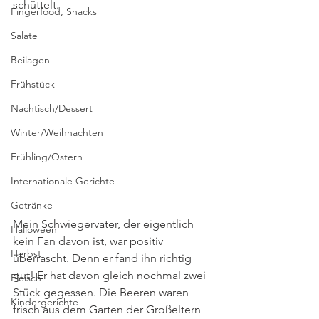
schüttelt. 
Fingerfood, Snacks
Salate
Beilagen
Frühstück
Nachtisch/Dessert
Winter/Weihnachten
Frühling/Ostern
Internationale Gerichte
Getränke
Mein Schwiegervater, der eigentlich 
Halloween
kein Fan davon ist, war positiv 
Herbst
überrascht. Denn er fand ihn richtig 
gut! Er hat davon gleich nochmal zwei 
Fleisch
Stück gegessen. Die Beeren waren 
Kindergerichte
frisch aus dem Garten der Großeltern 