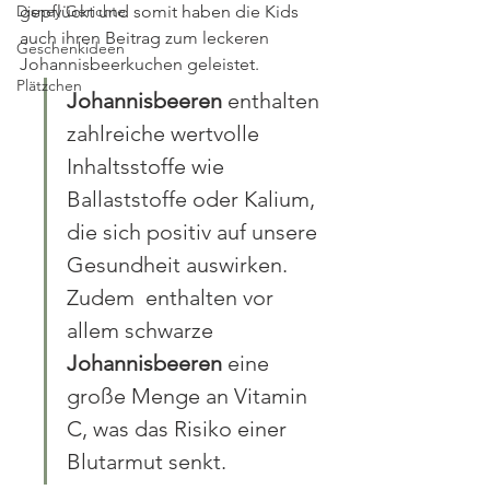
Disney Gerichte
gepflückt und somit haben die Kids 
auch ihren Beitrag zum leckeren 
Geschenkideen
Johannisbeerkuchen geleistet.
Plätzchen
Johannisbeeren
 enthalten 
zahlreiche wertvolle 
Inhaltsstoffe wie 
Ballaststoffe oder Kalium, 
die sich positiv auf unsere 
Gesundheit auswirken. 
Zudem  enthalten vor 
allem schwarze 
Johannisbeeren
 eine 
große Menge an Vitamin 
C, was das Risiko einer 
Blutarmut senkt.