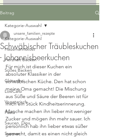
Beitrag
Kategorie-Auswahl
unsere_familien_rezepte
Kategorie-Auswahl
Schwäbischer Träubleskuchen
Hausmannskost
- Johannisbeerkuchen
Herzhaft Backen
Für mich ist dieser Kuchen ein 
Süßes Backen
absoluter Klassiker in der 
Glutenfrei
schwäbischen Küche. Den hat schon 
meine Oma gemacht! Die Mischung 
LowCarb
aus Süße und Säure der Beeren ist für 
Vegetarisch
mich ein Stück Kindheitserinnerung. 
Manche machen ihn lieber mit weniger 
Pasta
Zucker und mögen ihn mehr sauer. Ich 
Saucen, Dips
persönlich hab ihn lieber etwas süßer 
Suppen
gemacht, damit es einen nicht gleich 