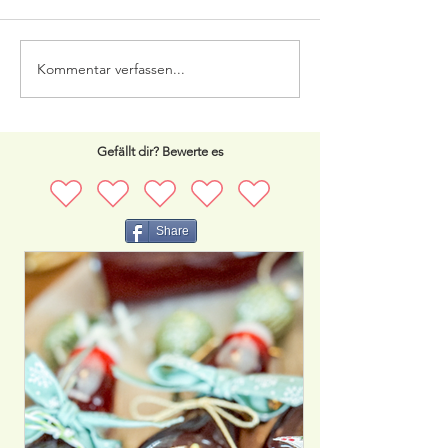
Susi & Strolch Pa
Kommentar verfassen...
Gefällt dir? Bewerte es
Share