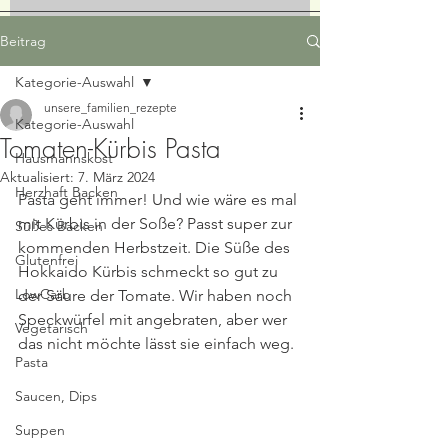
Beitrag
Kategorie-Auswahl
unsere_familien_rezepte
Kategorie-Auswahl
Tomaten-Kürbis Pasta
Hausmannskost
Aktualisiert:
7. März 2024
Herzhaft Backen
Pasta geht immer! Und wie wäre es mal 
mit Kürbis in der Soße? Passt super zur 
Süßes Backen
kommenden Herbstzeit. Die Süße des 
Glutenfrei
Hokkaido Kürbis schmeckt so gut zu 
LowCarb
der Säure der Tomate. Wir haben noch 
Speckwürfel mit angebraten, aber wer 
Vegetarisch
das nicht möchte lässt sie einfach weg. 
Pasta
Saucen, Dips
Suppen