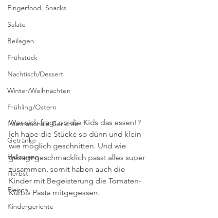
Fingerfood, Snacks
Salate
Beilagen
Frühstück
Nachtisch/Dessert
Winter/Weihnachten
Frühling/Ostern
Wer sich fragt ob die Kids das essen!? 
Internationale Gerichte
Ich habe die Stücke so dünn und klein 
Getränke
wie möglich geschnitten. Und wie 
Halloween
gesagt geschmacklich passt alles super 
zusammen, somit haben auch die 
Herbst
Kinder mit Begeisterung die Tomaten-
Fleisch
Kürbis Pasta mitgegessen. 
Kindergerichte