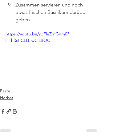
Zusammen servieren und noch 
etwas frischen Basilikum darüber 
geben.
https://youtu.be/ybFleZmGnm0?
si=hRcFCLLElwClLBOC
Pasta
Herbst