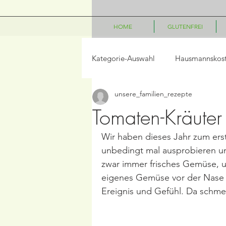
HOME
GLUTENFREI
Kategorie-Auswahl
Hausmannskos
unsere_familien_rezepte
LowCarb
Vegetarisch
P
Tomaten-Kräuter 
Wir haben dieses Jahr zum ers
Salate
Beilagen
Frühst
unbedingt mal ausprobieren un
zwar immer frisches Gemüse, 
eigenes Gemüse vor der Nase z
Frühling/Ostern
Internationa
Ereignis und Gefühl. Da schmeck
Kindergerichte
Disney Geric