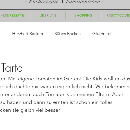
- Kochrezepte & Familienleben -
ALTE REZEPTE
ÜBER UNS
SHOPPING
RABATTCODE
t
Herzhaft Backen
Süßes Backen
Glutenfrei
asta
Saucen, Dips
Suppen
Fingerfood, Snacks
Tarte
ten Mal eigene Tomaten im Garten! Die Kids wollten das
ück
Nachtisch/Dessert
Winter/Weihnachten
d ich dachte mir warum eigentlich nicht. Wir bekomme
unter anderem auch Tomaten von meinen Eltern. Aber 
u haben und dann zu ernten ist schon ein tolles 
le Gerichte
Getränke
Halloween
Herbst
Fleisc
en sie gleich viel besser. 
hte
Geschenkideen
Plätzchen