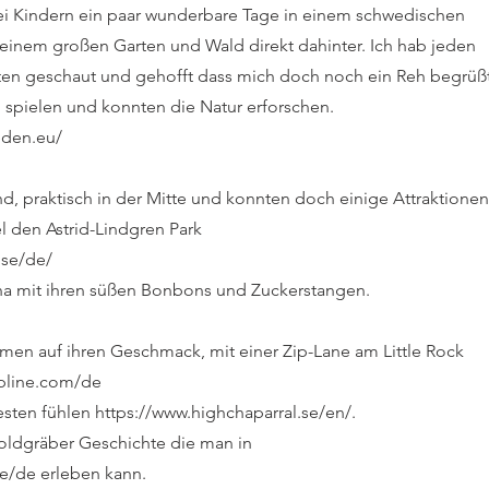
ei Kindern ein paar wunderbare Tage in einem schwedischen
 einem großen Garten und Wald direkt dahinter. Ich hab jeden
ten geschaut und gehofft dass mich doch noch ein Reh begrüßt
m spielen und konnten die Natur erforschen.
eden.eu/
d, praktisch in der Mitte und konnten doch einige Attraktionen
 den Astrid-Lindgren Park
.se/de/
na mit ihren süßen Bonbons und Zuckerstangen.
en auf ihren Geschmack, mit einer Zip-Lane am Little Rock
pline.com/de
esten fühlen
https://www.highchaparral.se/en/.
ldgräber Geschichte die man in
se/de
erleben kann.