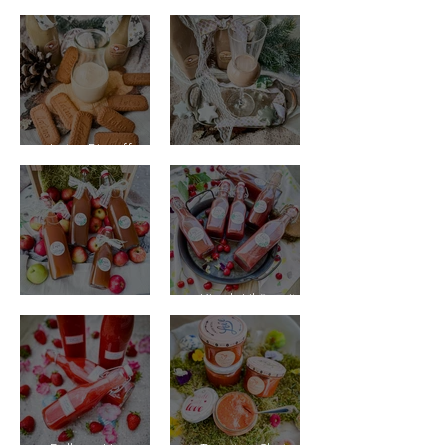
oder einfach Sirup
Pesto Rosso
Lotus Biscoff
Karamell Likör
Spekulatius Likör
Kirsch Likör mit
Bratapfel-Likör
Himbeer Vodka