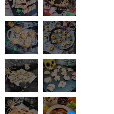
Mumien Würstchen
Süße Spinnen
Salzige Spinnen
Zombie Augen
Geisterkekse
Mäusehirn