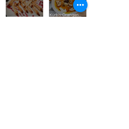
Kürbis-Orangen
Hexenfinger mit Alm
Suppe mit Fenchel
Käse
und Ingwer
Guacamole Vegan
Der Blog unsere_familien_rezepte
gehört zu Mehner-Design
Inhaber Claus Mehner - Mehner Design
Breitenlohweg
14 - 73101
Aichelberg
susanne.mehner@gmx.de
Inhaltlich Verantwortlicher:
Claus Mehner (Anschrift siehe Impressum)
Datenschutzerklärung