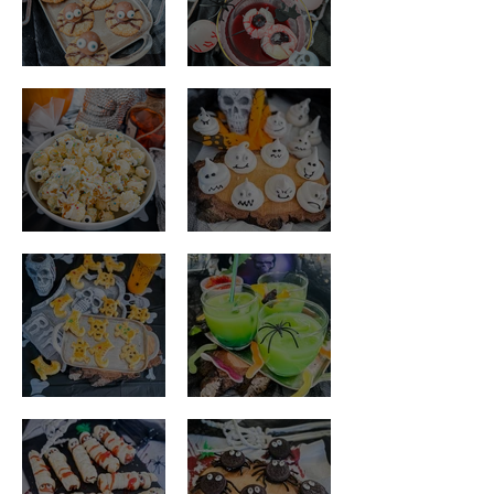
Schoko-Spinnen
Augapfel Cocktail
Monster Popcorn
Baiser Geister
Käsekekse
Hexensaft