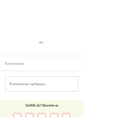
Kommentare
Mäusehirn
Hexenfinger mit 
Kommentar verfassen...
Gefällt dir? Bewerte es