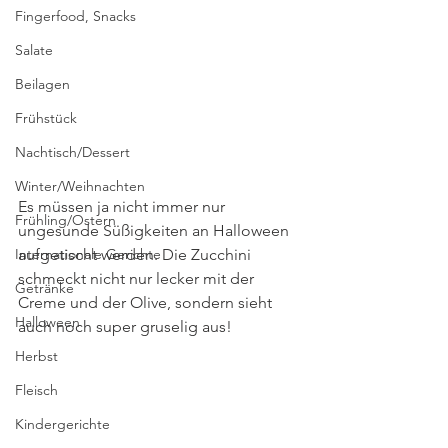
Fingerfood, Snacks
Salate
Beilagen
Frühstück
Nachtisch/Dessert
Winter/Weihnachten
Es müssen ja nicht immer nur 
Frühling/Ostern
ungesunde Süßigkeiten an Halloween 
Internationale Gerichte
aufgetischt werden. Die Zucchini 
schmeckt nicht nur lecker mit der 
Getränke
Creme und der Olive, sondern sieht 
Halloween
auch noch super gruselig aus! 
Herbst
Fleisch
Kindergerichte