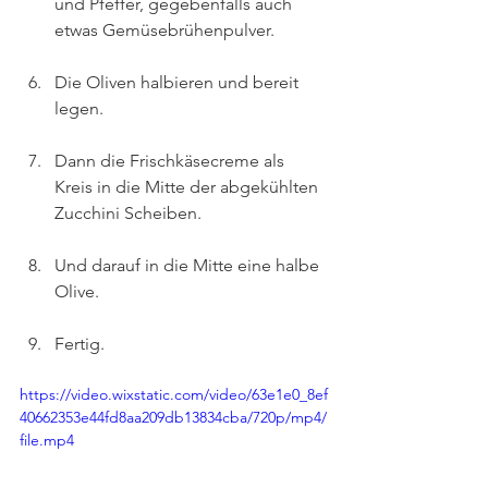
und Pfeffer, gegebenfalls auch 
etwas Gemüsebrühenpulver.
Die Oliven halbieren und bereit 
legen.
Dann die Frischkäsecreme als 
Kreis in die Mitte der abgekühlten 
Zucchini Scheiben.
Und darauf in die Mitte eine halbe 
Olive.
Fertig.
https://video.wixstatic.com/video/63e1e0_8ef
40662353e44fd8aa209db13834cba/720p/mp4/
file.mp4