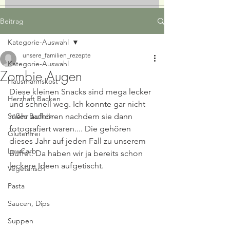
Beitrag
Kategorie-Auswahl
unsere_familien_rezepte
Kategorie-Auswahl
Zombie Augen
Hausmannskost
Diese kleinen Snacks sind mega lecker 
Herzhaft Backen
und schnell weg. Ich konnte gar nicht 
Süßes Backen
mehr aufhören nachdem sie dann 
fotografiert waren.... Die gehören 
Glutenfrei
dieses Jahr auf jeden Fall zu unserem 
LowCarb
Buffet. Da haben wir ja bereits schon 
leckere Ideen aufgetischt.  
Vegetarisch
Pasta
Saucen, Dips
Suppen