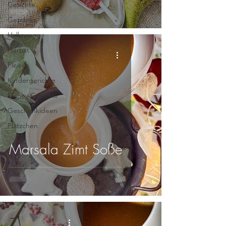
Gerichte
Getränke
Halloween
Herbst
Fleisch
Kindergerichte
Disney Gerichte
Geschenkideen
Plätzchen
Marsala Zimt Soße