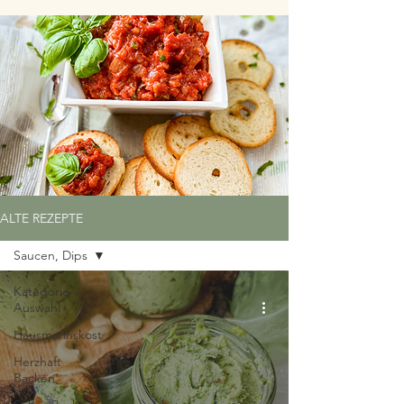
ALTE REZEPTE
Saucen, Dips
Kategorie-
Auswahl
Hausmannskost
Herzhaft
Backen