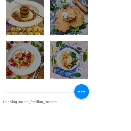
Disney's Ratatouille
Bulgur Frikadellen
auf Mehner-Art
für Aladdin
Chinesisches
Susi & Strolch Pasta
Congee aus Raya
Der Blog unsere_familien_rezepte
gehört zu Mehner-Design
Inhaber Claus Mehner - Mehner Design
Breitenlohweg
14 - 73101
Aichelberg
susanne.mehner@gmx.de
Inhaltlich Verantwortlicher: