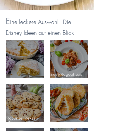
E
ine leckere Auswahl - Die
Disney Ideen auf einen Blick
Beef-Ragout aus
Schneewittchens
Die Schöne & das
Apple Pie
Biest
Rapunzel Kekse -
Chocolate Chip
Arepas de Queso
Cookies
aus "Encanto"