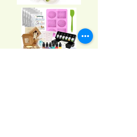
Für die Kids brauchen wir immer mal
wieder etwas!
Aus der Kleidung oder den Schuhen
wachsen sie ständig hinaus. Oder es
stehen Geburtstage, sowie Weihnachten
und Ostern stehen vor der Türe. Den
täglich grüßt das Murmeltier... Wer fängt
nicht an zu suchen wenn eine Einladung
zum Kindergeburtstag da ist.