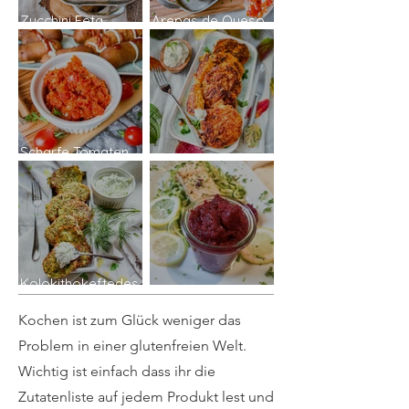
Zucchini Feta
Arepas de Queso
Päckchen
aus "Encanto"
Scharfe Tomaten
Salsa
Kürbis Buletten
Kolokithokeftedes
- Zucchini Bratlinge
Rote Beete Pesto
Kochen ist zum Glück weniger das
Problem in einer glutenfreien Welt.
Wichtig ist einfach dass ihr die
Zutatenliste auf jedem Produkt lest und