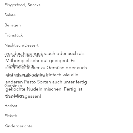
Fingerfood, Snacks
Salate
Beilagen
Frühstück
Nachtisch/Dessert
Für den Eigengebrauch oder auch als 
Winter/Weihnachten
Mitbringsel sehr gut geeigent. Es 
Frühling/Ostern
schmeckt lecker zu Gemüse oder auch 
einfach zu Nudeln. Einfach wie alle 
Internationale Gerichte
anderen Pesto Sorten auch unter fertig 
Getränke
gekochte Nudeln mischen. Fertig ist 
Halloween
das Mittagessen!
Herbst
Fleisch
Kindergerichte