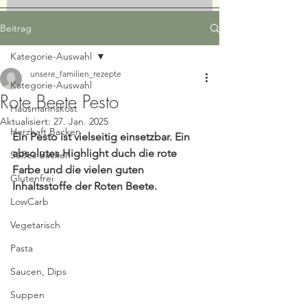
Beitrag
Kategorie-Auswahl
unsere_familien_rezepte
Kategorie-Auswahl
Rote Beete Pesto
Hausmannskost
Aktualisiert:
27. Jan. 2025
Herzhaft Backen
Ein Pesto ist vielseitig einsetzbar. Ein 
absolutes Highlight duch die rote 
Süßes Backen
Farbe und die vielen guten 
Glutenfrei
Inhaltsstoffe der Roten Beete. 
LowCarb
Vegetarisch
Pasta
Saucen, Dips
Suppen