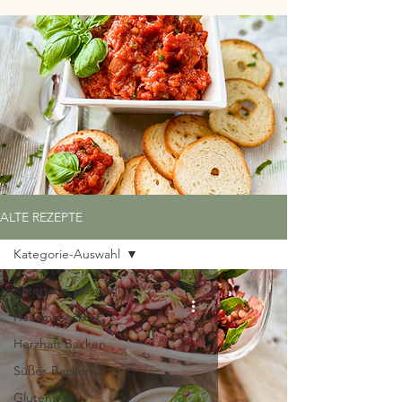
ALTE REZEPTE
Kategorie-Auswahl
Kategorie-Auswahl
Hausmannskost
Herzhaft Backen
Süßes Backen
Glutenfrei