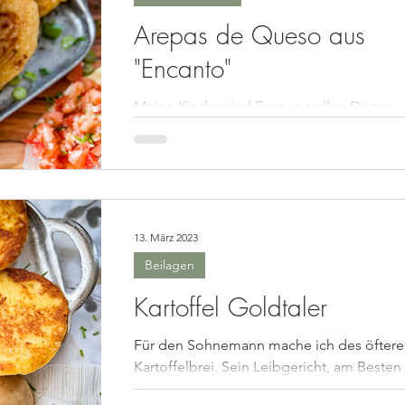
Arepas de Queso aus
"Encanto"
Meine Kinder sind Fans von allen Disney
Filmen. Ich glaube wir haben jeden Film
mehrfach angesehen. Darunter auch
Encanto. Sie...
13. März 2023
Beilagen
Kartoffel Goldtaler
Für den Sohnemann mache ich des öfter
Kartoffelbrei. Sein Leibgericht, am Besten
mit Soße, daraus kann man dann einen