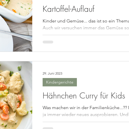
Kartoffel-Auflauf
Kinder und Gemüse... das ist so ein Them
Auch wir versuchen immer das Gemüse s
zu "verpacken" dass es nicht nur lecker ist
sondern...
29. Juni 2023
Kindergerichte
Hähnchen Curry für Kids
Was machen wir in der Familienküche...??
ja immer wieder neues ausprobieren. Und
immer wieder kosten lassen. Bei uns ist es
wie bei...