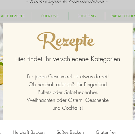
- Kochrezepte & Familienleben -
ALTE REZEPTE
ÜBER UNS
SHOPPING
RABATTCODE
Rezepte
ier findet ihr verschiedene Kategorien
H
Für jeden Geschmack ist etwas dabei!
Ob herzhaft oder süß, für Fingerfood
Buffets oder Salat-Liebhaber.
Weihnachten oder Ostern. Geschenke
und Cocktails!
t
Herzhaft Backen
Süßes Backen
Glutenfrei