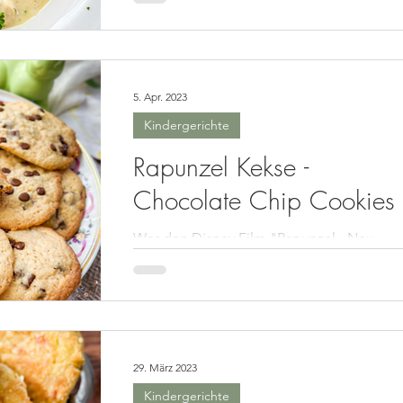
5. Apr. 2023
Kindergerichte
Rapunzel Kekse -
Chocolate Chip Cookies
Wer den Disney Film "Rapunzel - Neu
verföhnt" gesehen hat, weiß dass sie in
ihrem Turm oftmals nichts besseres zu tun
hat als backen....
29. März 2023
Kindergerichte