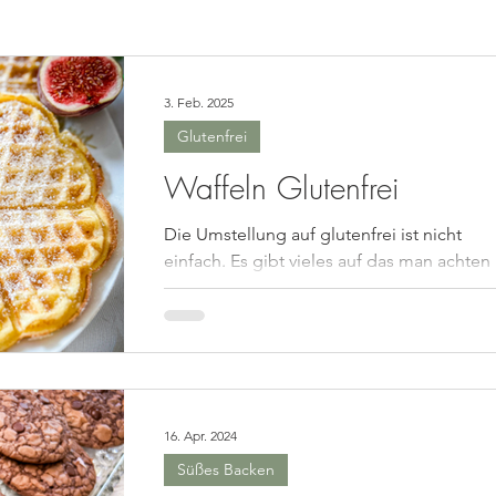
asta
Saucen, Dips
Suppen
Fingerfood, Snacks
3. Feb. 2025
Glutenfrei
ück
Nachtisch/Dessert
Winter/Weihnachten
Waffeln Glutenfrei
Die Umstellung auf glutenfrei ist nicht
le Gerichte
Getränke
Halloween
Herbst
Fleisc
einfach. Es gibt vieles auf das man achten
muss und ändern muss. Aber mir war klar
dass ich für...
hte
Geschenkideen
Plätzchen
16. Apr. 2024
Süßes Backen