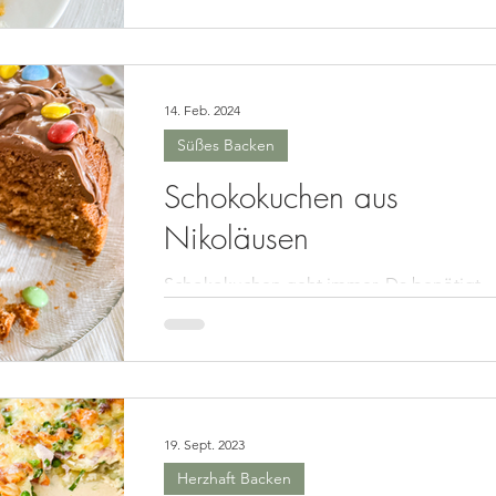
14. Feb. 2024
Süßes Backen
Schokokuchen aus
Nikoläusen
Schokokuchen geht immer. Da benötigt
man nicht immer gleich einen Anlass dazu
In unserem Fall war es kein Geburtstag od
dergleichen,...
19. Sept. 2023
Herzhaft Backen