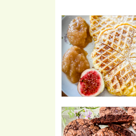
LowCarb
Vegetarisch
P
Salate
Beilagen
Frühst
Frühling/Ostern
Internationa
Kindergerichte
Disney Geric