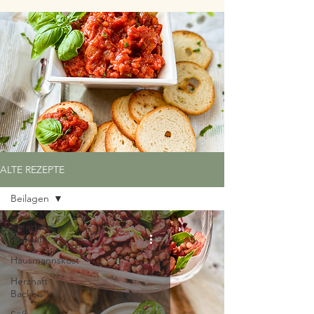
ALTE REZEPTE
Beilagen
Kategorie-
Auswahl
Hausmannskost
Herzhaft
Backen