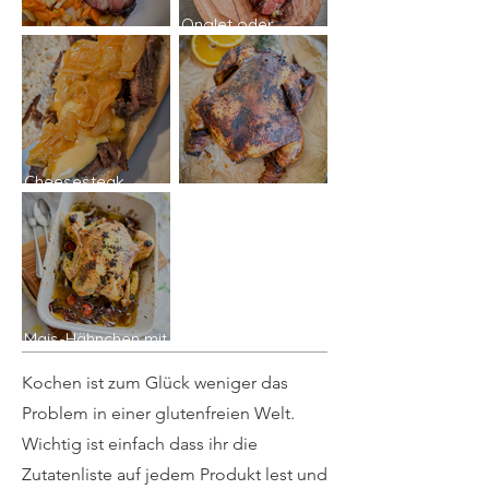
Onglet oder
St. Louis Ribs
Hanging Tender
Cheesesteak
Sandwich
Kikok Hähnchen
Mais-Hähnchen mit
Zitrone & Kräutern
Kochen ist zum Glück weniger das
Problem in einer glutenfreien Welt.
Wichtig ist einfach dass ihr die
Zutatenliste auf jedem Produkt lest und