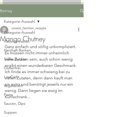
Beitrag
Kategorie-Auswahl
unsere_familien_rezepte
Kategorie-Auswahl
Mango Chutney
Hausmannskost
Ganz einfach und völlig unkompliziert. 
Herzhaft Backen
Es müssen nicht immer unheimlich 
Süßes Backen
viele Zutaten sein, auch schon wenig 
ergibt einen wunderbaren Geschmack. 
Glutenfrei
Ich finde es immer schwierig bei zu 
LowCarb
vielen Zutaten, denn dann kauft man 
sie extra und benötigt jeweils nur ein 
Vegetarisch
wenig. Dann liegen sie ewig im 
Pasta
Kühlschrank...
Saucen, Dips
Suppen