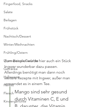
Fingerfood, Snacks
Salate
Beilagen
Frühstück
Nachtisch/Dessert
Winter/Weihnachten
Frühling/Ostern
Internationale Gerichte
Zum Beispiel würde hier auch ein Stück 
Ingwer wunderbar dazu passen. 
Getränke
Allerdings benötigt man dann noch 
Halloween
weitere Rezepte mit Ingwer, außer man 
verwendet es in einem Tee.  
Herbst
Mango sind sehr gesund 
Fleisch
durch Vitaminen C, E und 
Kindergerichte
B, darunter  das Vitamin 