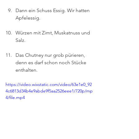
Dann ein Schuss Essig. Wir hatten 
Apfelessig.
Würzen mit Zimt, Muskatnuss und 
Salz.
Das Chutney nur grob pürieren, 
denn es darf schon noch Stücke 
enthalten.
https://video.wixstatic.com/video/63e1e0_92
4c6813d34b4e9abde9f5aa2526eee1/720p/mp
4/file.mp4