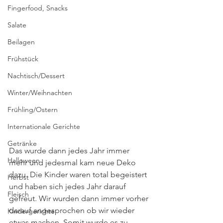
Fingerfood, Snacks
Salate
Beilagen
Frühstück
Nachtisch/Dessert
Winter/Weihnachten
Frühling/Ostern
Internationale Gerichte
Getränke
Das wurde dann jedes Jahr immer 
Halloween
mehr und jedesmal kam neue Deko 
dazu. Die Kinder waren total begeistert 
Herbst
und haben sich jedes Jahr darauf 
Fleisch
gefreut. Wir wurden dann immer vorher 
darauf angesprochen ob wir wieder 
Kindergerichte
etwas machen. Somit wurde es zu 