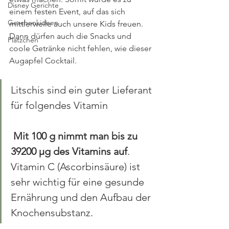
Disney Gerichte
einem festen Event, auf das sich 
Geschenkideen
mittlerweile auch unsere Kids freuen. 
Dann dürfen auch die Snacks und 
Plätzchen
coole Getränke nicht fehlen, wie dieser 
Augapfel Cocktail.
Litschis sind ein guter Lieferant 
für folgendes Vitamin
Mit 100 g nimmt man bis zu 
39200 µg des Vitamins auf
. 
Vitamin C (Ascorbinsäure) ist 
sehr wichtig für eine gesunde 
Ernährung und den Aufbau der 
Knochensubstanz.