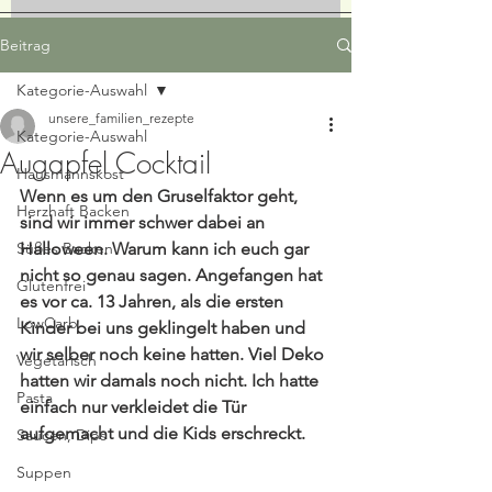
Beitrag
Kategorie-Auswahl
unsere_familien_rezepte
Kategorie-Auswahl
Augapfel Cocktail
Hausmannskost
Wenn es um den Gruselfaktor geht, 
Herzhaft Backen
sind wir immer schwer dabei an 
Süßes Backen
Halloween. Warum kann ich euch gar 
nicht so genau sagen. Angefangen hat 
Glutenfrei
es vor ca. 13 Jahren, als die ersten 
LowCarb
Kinder bei uns geklingelt haben und 
wir selber noch keine hatten. Viel Deko 
Vegetarisch
hatten wir damals noch nicht. Ich hatte 
Pasta
einfach nur verkleidet die Tür 
aufgemacht und die Kids erschreckt.
Saucen, Dips
Suppen