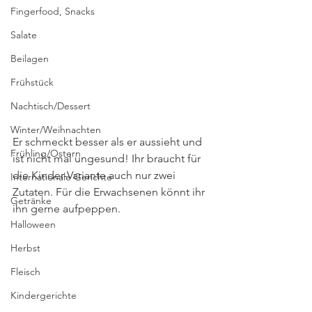
Fingerfood, Snacks
Salate
Beilagen
Frühstück
Nachtisch/Dessert
Winter/Weihnachten
Er schmeckt besser als er aussieht und 
Frühling/Ostern
ist nicht mal ungesund! Ihr braucht für 
die Kinder-Variante auch nur zwei 
Internationale Gerichte
Zutaten. Für die Erwachsenen könnt ihr 
Getränke
ihn gerne aufpeppen. 
Halloween
Herbst
Fleisch
Kindergerichte