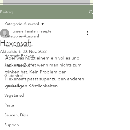
Beitrag
Kategorie-Auswahl
unsere_familien_rezepte
Kategorie-Auswahl
Hexensaft
Hausmannskost
Aktualisiert:
30. Nov. 2022
Herzhaft Backen
Aber was nützt einem ein volles und 
leckeres Buffet wenn man nichts zum 
Süßes Backen
trinken hat. Kein Problem der 
Glutenfrei
Hexensaft passt super zu den anderen 
LowCarb
gruseligen Köstlichkeiten.  
Vegetarisch
Pasta
Saucen, Dips
Suppen