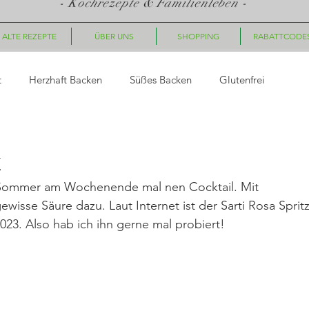
- Kochrezepte & Familienleben -
ALTE REZEPTE
ÜBER UNS
SHOPPING
RABATTCODE
t
Herzhaft Backen
Süßes Backen
Glutenfrei
asta
Saucen, Dips
Suppen
Fingerfood, Snacks
z
m Sommer am Wochenende mal nen Cocktail. Mit 
ück
Nachtisch/Dessert
Winter/Weihnachten
isse Säure dazu. Laut Internet ist der Sarti Rosa Spritz
023. Also hab ich ihn gerne mal probiert!   
le Gerichte
Getränke
Halloween
Herbst
Fleisc
hte
Geschenkideen
Plätzchen