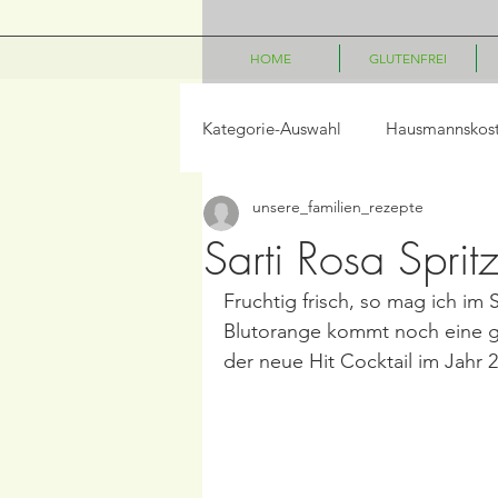
HOME
GLUTENFREI
Kategorie-Auswahl
Hausmannskos
unsere_familien_rezepte
LowCarb
Vegetarisch
P
Sarti Rosa Sprit
Fruchtig frisch, so mag ich i
Salate
Beilagen
Frühst
Blutorange kommt noch eine gew
der neue Hit Cocktail im Jahr 2
Frühling/Ostern
Internationa
Kindergerichte
Disney Geric