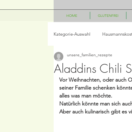
HOME
GLUTENFREI
Kategorie-Auswahl
Hausmannskos
unsere_familien_rezepte
LowCarb
Vegetarisch
P
Aladdins Chili S
Vor Weihnachten, oder auch Os
Salate
Beilagen
Frühst
seiner Familie schenken könnte
alles was man möchte. 
Natürlich könnte man sich au
Frühling/Ostern
Internationa
Aber auch kulinarisch gibt es
Kindergerichte
Disney Geric