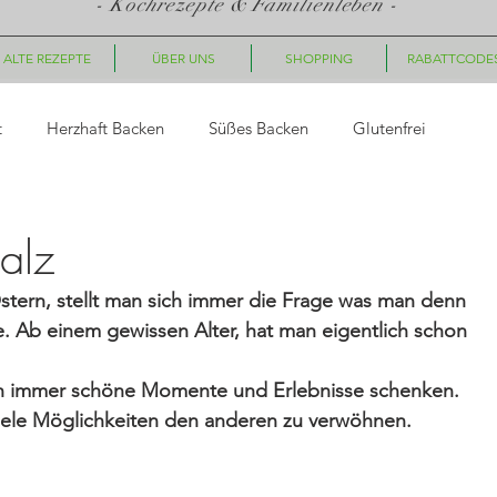
- Kochrezepte & Familienleben -
ALTE REZEPTE
ÜBER UNS
SHOPPING
RABATTCODE
t
Herzhaft Backen
Süßes Backen
Glutenfrei
asta
Saucen, Dips
Suppen
Fingerfood, Snacks
alz
tern, stellt man sich immer die Frage was man denn 
ück
Nachtisch/Dessert
Winter/Weihnachten
. Ab einem gewissen Alter, hat man eigentlich schon 
ch immer schöne Momente und Erlebnisse schenken. 
le Gerichte
Getränke
Halloween
Herbst
Fleisc
 viele Möglichkeiten den anderen zu verwöhnen.
hte
Geschenkideen
Plätzchen