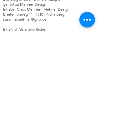
gehört zu Mehner-Design
Inhaber Claus Mehner - Mehner Design
Breitenlohweg
14 - 73101
Aichelberg
susanne.mehner@gmx.de
Inhaltlich Verantwortlicher:
Claus Mehner (Anschrift siehe Impressum)
Datenschutzerklärung
Impressum