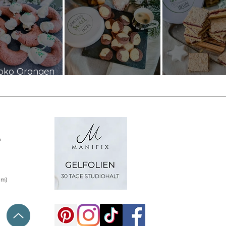
oko Orangen
Kipferl
Marmortaler
Weihnachtssc
n
um)