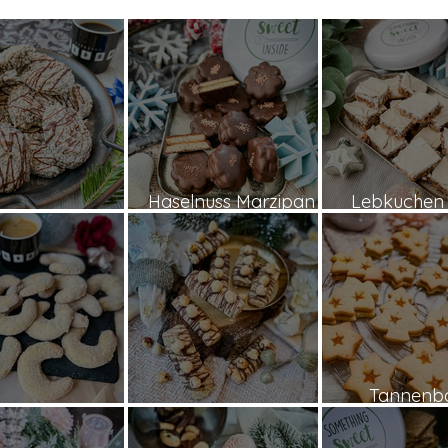
Haselnuss Marzipan
Lebkuchen 
l Mohn Kringel
Plätzchen
Schnitt
Tannen
nillekipferl
Haselnuss-Stangen
Plätzc