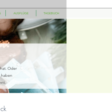
S
AUSFLÜGE
TAGEBUCH
hat. Oder
r haben
nnt.
ick