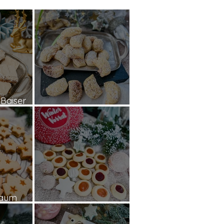
Baiser
en
Winterkissen
baum
hen
Engelsaugen