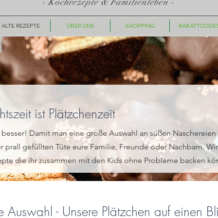
- Kochrezepte & Familienleben -
ALTE REZEPTE
ÜBER UNS
SHOPPING
RABATTCODE
tszeit ist Plätzchenzeit
 besser! Damit man eine große Auswahl an süßen Naschereien 
r prall gefüllten Tüte eure Familie, Freunde oder Nachbarn. Wi
epte die ihr zusammen mit den Kids ohne Probleme backen kö
re Auswahl - Unsere Plätzchen auf einen Bl