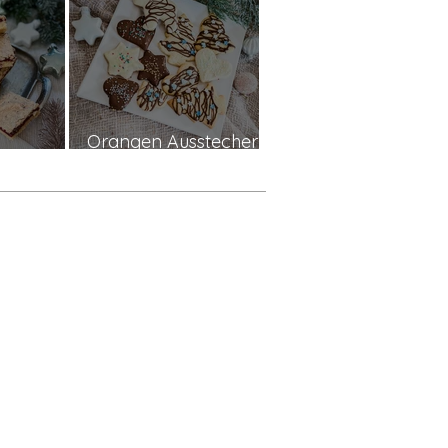
Orangen Ausstecher
hnitten
Plätzchen