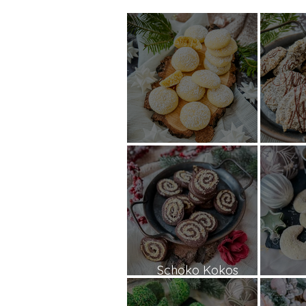
Vanille Wölkchen
Mande
Schoko Kokos
Spiralen
Va