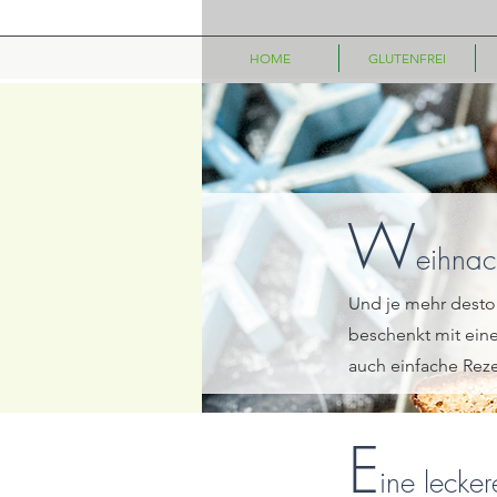
HOME
GLUTENFREI
W
eihnach
Und je mehr desto
beschenkt mit eine
auch einfache Rez
E
ine lecke