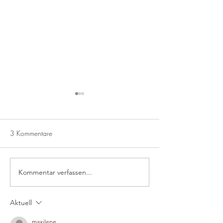
3 Kommentare
Bratapfel-Likör
Spekulatius Likör
Kommentar verfassen...
Aktuell
maxilene