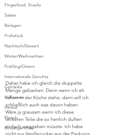
Fingerfood, Snacks
Salate
Beilagen
Frühstück
Nachtisch/Dessert
Winter/Weihnachten
Frühling/Ostern
Internationale Gerichte
Daher habe ich gleich die doppelte 
Getränke
Menge gebacken. Denn wenn ich eh 
Halloween
schon in der Küche stehe, dann will ich 
schließlich auch was davon haben. 
Herbst
Wäre ja grausam wenn ich diese 
Fleisch
leckeren Teile die so herrlich duften 
einfach weggeben müsste. Ich habe 
Kindergerichte
nicht nur Vanillezucker aus der Packung 