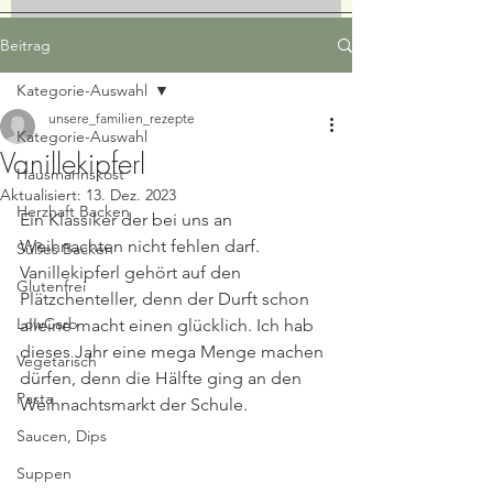
Beitrag
Kategorie-Auswahl
unsere_familien_rezepte
Kategorie-Auswahl
Vanillekipferl
Hausmannskost
Aktualisiert:
13. Dez. 2023
Herzhaft Backen
Ein Klassiker der bei uns an 
Weihnachten nicht fehlen darf. 
Süßes Backen
Vanillekipferl gehört auf den 
Glutenfrei
Plätzchenteller, denn der Durft schon 
LowCarb
alleine macht einen glücklich. Ich hab 
dieses Jahr eine mega Menge machen 
Vegetarisch
dürfen, denn die Hälfte ging an den 
Pasta
Weihnachtsmarkt der Schule.
Saucen, Dips
Suppen