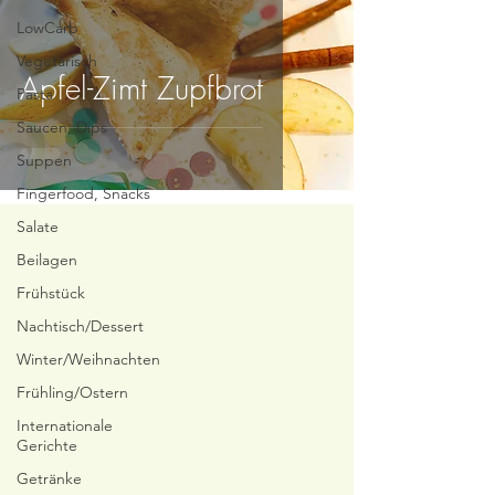
LowCarb
Vegetarisch
Apfel-Zimt Zupfbrot
Pasta
Saucen, Dips
Suppen
Fingerfood, Snacks
Salate
Beilagen
Frühstück
Nachtisch/Dessert
Winter/Weihnachten
Frühling/Ostern
Internationale
Gerichte
Getränke