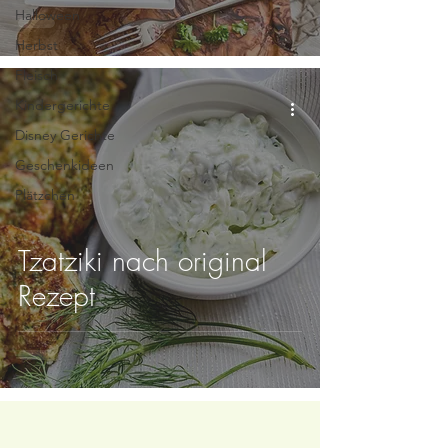
Halloween
Herbst
Fleisch
Kindergerichte
Disney Gerichte
Geschenkideen
Plätzchen
Tzatziki nach original
Rezept