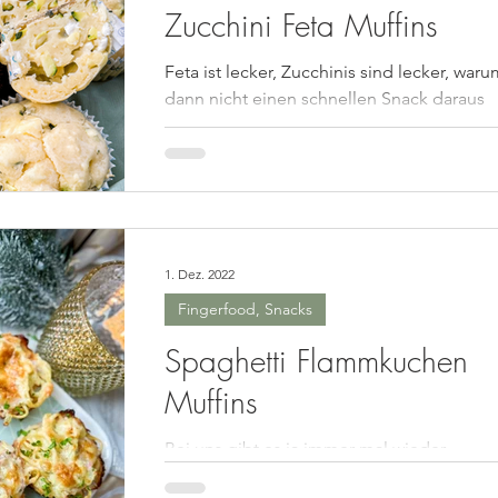
Zucchini Feta Muffins
Feta ist lecker, Zucchinis sind lecker, war
dann nicht einen schnellen Snack daraus
machen?! Schneller geht's nicht und ihr
könnt sie...
1. Dez. 2022
Fingerfood, Snacks
Spaghetti Flammkuchen
Muffins
Bei uns gibt es ja immer mal wieder
Spaghetti Bolognese. Wenn etwas von de