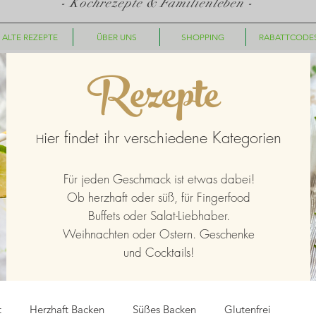
- Kochrezepte & Familienleben -
ALTE REZEPTE
ÜBER UNS
SHOPPING
RABATTCODE
Rezepte
ier findet ihr verschiedene Kategorien
H
Für jeden Geschmack ist etwas dabei!
Ob herzhaft oder süß, für Fingerfood
Buffets oder Salat-Liebhaber.
Weihnachten oder Ostern. Geschenke
und Cocktails!
t
Herzhaft Backen
Süßes Backen
Glutenfrei