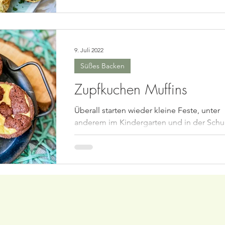
Soße übrig bleibt friere ich die Reste ger
ein, um dann in...
9. Juli 2022
Süßes Backen
Zupfkuchen Muffins
Überall starten wieder kleine Feste, unter
anderem im Kindergarten und in der Schu
Wir haben morgen sogar ein ganzes
Kinderfest im...