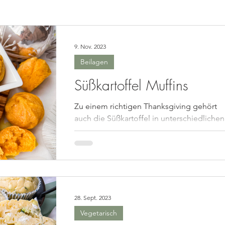
asta
Saucen, Dips
Suppen
Fingerfood, Snacks
9. Nov. 2023
Beilagen
ück
Nachtisch/Dessert
Winter/Weihnachten
Süßkartoffel Muffins
Zu einem richtigen Thanksgiving gehört
le Gerichte
Getränke
Halloween
Herbst
Fleisc
auch die Süßkartoffel in unterschiedlichen
Varianten. Diese kleinen Süßkartoffel Muff
sind...
hte
Geschenkideen
Plätzchen
28. Sept. 2023
Vegetarisch