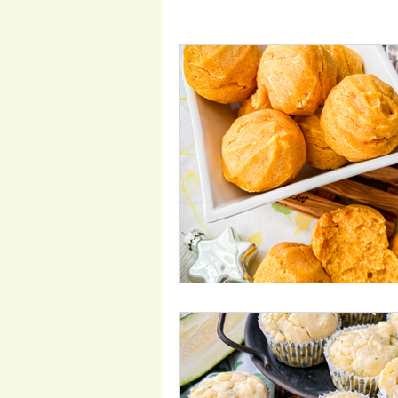
LowCarb
Vegetarisch
P
Salate
Beilagen
Frühst
Frühling/Ostern
Internationa
Kindergerichte
Disney Geric