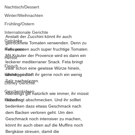
Nachtisch/Dessert
Winter/Weihnachten
Frühling/Ostern
Internationale Gerichte
Anstatt der Zucchini könnt ihr auch 
Getränke
getrocknete Tomaten verwenden. Denn zu 
Halloween
Feta passen auch super fruchtige Tomaten. 
Mit Kräuter der Provence wird es dann ein 
Herbst
leckerer mediterraner Snack. Feta bringt 
Fleisch
zwar schon eine gewisse Würze hinein, 
Kindergerichte
allerdings dürft ihr gerne noch ein wenig 
Salz nachwürzen. 
Disney Gerichte
Geschenkideen
Allerdings gilt natürlich wie immer, ihr müsst 
Plätzchen
unbedingt abschmecken. Und ihr solltet 
bedenken dass etwas Geschmack nach 
dem Backen verloren geht. Um den 
Geschmack noch intensiver zu machen, 
könnt ihr auch oben auf die Muffins noch 
Bergkäse streuen, damit die