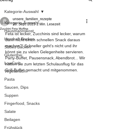
Kategorie-Auswahl
unsere_familien_rezepte
Kategorie-Auswahl
28. Sept. 2023
2 Min. Lesezeit
Zucchini Feta Muffins
Hausmannskost
Feta ist lecker, Zucchinis sind lecker, warum 
Herzhaft Backen
dann nicht einen schnellen Snack daraus 
machen?! Schneller geht's nicht und ihr 
Süßes Backen
könnt sie zu vielen Gelegenheite servieren. 
Glutenfrei
Party-Buffet, Pausensnack, Abendbrot... Wir 
LowCarb
hatten sie zum letzten Schulausflug für das 
Grill-Buffet gemacht und mitgenommen.
Vegetarisch
Pasta
Saucen, Dips
Suppen
Fingerfood, Snacks
Salate
Beilagen
Frühstück