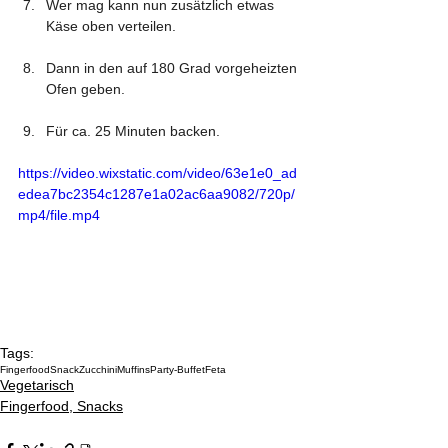
Wer mag kann nun zusätzlich etwas 
Käse oben verteilen.
Dann in den auf 180 Grad vorgeheizten 
Ofen geben.
Für ca. 25 Minuten backen.
https://video.wixstatic.com/video/63e1e0_ad
edea7bc2354c1287e1a02ac6aa9082/720p/
mp4/file.mp4
Tags:
Fingerfood
Snack
Zucchini
Muffins
Party-Buffet
Feta
Vegetarisch
Fingerfood, Snacks