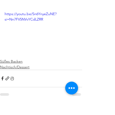
https://youtu.be/Sn6YnyeZuNE?
si=Nn7FV5NVvYCdLZRR
Süßes Backen
Nachtisch/Dessert
Alle ansehen
Aktuelle Beiträge