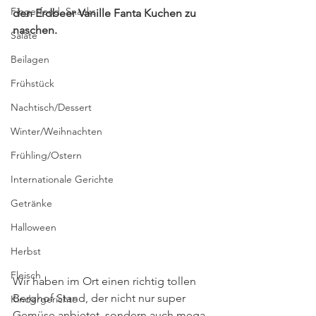
Fingerfood, Snacks
den Erdbeer Vanille Fanta Kuchen zu 
naschen.
Salate
Beilagen
Frühstück
Nachtisch/Dessert
Winter/Weihnachten
Frühling/Ostern
Internationale Gerichte
Getränke
Halloween
Herbst
Fleisch
Wir haben im Ort einen richtig tollen 
Berghof Stand, der nicht nur super 
Kindergerichte
Gemüse anbietet, sondern auch mega 