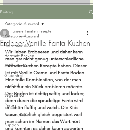
Beitrag
Kategorie-Auswahl
unsere_familien_rezepte
Kategorie-Auswahl
Erdbeer Vanille Fanta Kuchen
Hausmannskost
Wir lieben Erdbeeren und daher kann 
Herzhaft Backen
man gar nicht genug unterschiedliche 
Süßes Backen
Erdbeer Kuchen Rezepte haben. Dieser 
ist mit Vanille Creme und Fanta Boden. 
Glutenfrei
Eine tolle Kombination, von der man 
LowCarb
nicht nur ein Stück probieren möchte. 
Der Boden ist richtig saftig und locker, 
Vegetarisch
denn durch die sprudelige Fanta wird 
Pasta
er schön fluffig und weich. Die Kids 
waren natürlich gleich begeistert weil 
Saucen, Dips
man schon im Namen das Wort hört 
Suppen
und konnten es daher kaum abwarten 