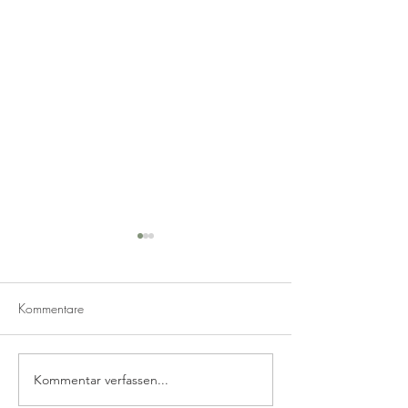
Kommentare
Frozen Daiquiri
Erdbeer Limes mit
Kommentar verfassen...