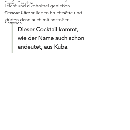
Disney Gerichte
leicht und alkoholfrei genießen. 
Unsere Kinder lieben Fruchtsäfte und 
Geschenkideen
dürfen dann auch mit anstoßen.
Plätzchen
Dieser Cocktail kommt, 
wie der Name auch schon 
andeutet, aus Kuba
.