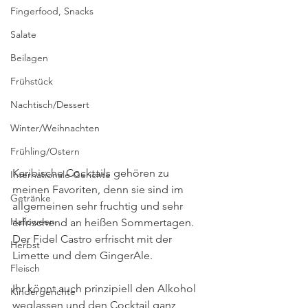
Fingerfood, Snacks
Salate
Beilagen
Frühstück
Nachtisch/Dessert
Winter/Weihnachten
Frühling/Ostern
Karibische Cocktails gehören zu 
Internationale Gerichte
meinen Favoriten, denn sie sind im 
Getränke
allgemeinen sehr fruchtig und sehr 
Halloween
erfrischend an heißen Sommertagen. 
Der Fidel Castro erfrischt mit der 
Herbst
Limette und dem GingerAle.
Fleisch
Ihr könnt auch prinzipiell den Alkohol 
Kindergerichte
weglassen und den Cocktail ganz 