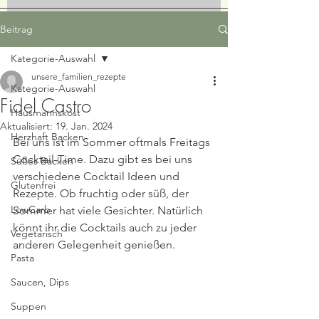
Beitrag
Kategorie-Auswahl
unsere_familien_rezepte
Kategorie-Auswahl
Fidel Castro
Hausmannskost
Aktualisiert:
19. Jan. 2024
Herzhaft Backen
Bei uns ist im Sommer oftmals Freitags 
Cocktail-Time. Dazu gibt es bei uns 
Süßes Backen
verschiedene Cocktail Ideen und 
Glutenfrei
Rezepte. Ob fruchtig oder süß, der 
LowCarb
Sommer hat viele Gesichter. Natürlich 
könnt ihr die Cocktails auch zu jeder 
Vegetarisch
anderen Gelegenheit genießen.
Pasta
Saucen, Dips
Suppen