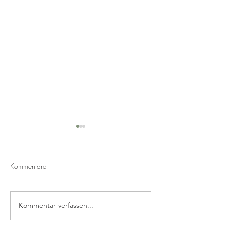
Kommentare
Bratapfel-Likör
Vanille Wölkchen
Kommentar verfassen...