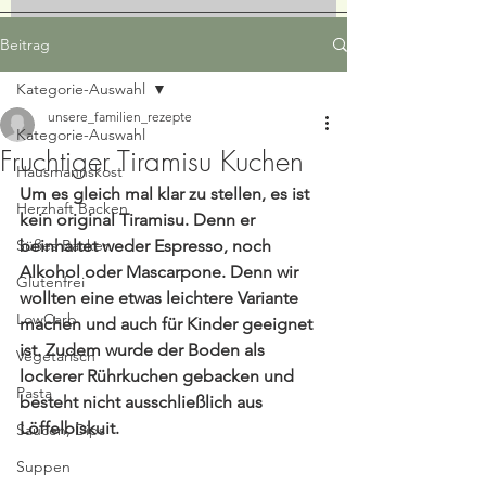
Beitrag
Kategorie-Auswahl
unsere_familien_rezepte
Kategorie-Auswahl
Fruchtiger Tiramisu Kuchen
Hausmannskost
Um es gleich mal klar zu stellen, es ist 
Herzhaft Backen
kein original Tiramisu. Denn er 
Süßes Backen
beinhaltet weder Espresso, noch 
Alkohol oder Mascarpone. Denn wir 
Glutenfrei
wollten eine etwas leichtere Variante 
LowCarb
machen und auch für Kinder geeignet 
ist. Zudem wurde der Boden als 
Vegetarisch
lockerer Rührkuchen gebacken und 
Pasta
besteht nicht ausschließlich aus 
Löffelbiskuit.
Saucen, Dips
Suppen