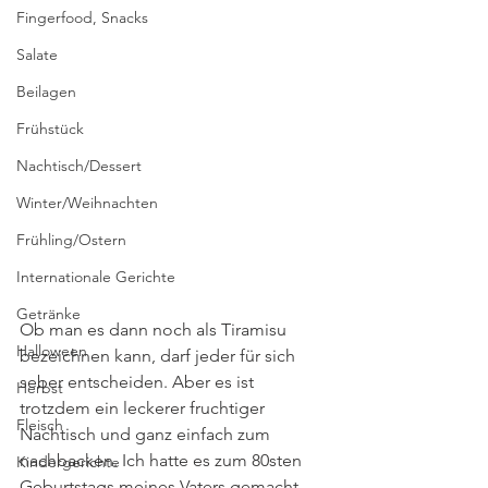
Fingerfood, Snacks
Salate
Beilagen
Frühstück
Nachtisch/Dessert
Winter/Weihnachten
Frühling/Ostern
Internationale Gerichte
Getränke
Ob man es dann noch als Tiramisu 
Halloween
bezeichnen kann, darf jeder für sich 
seber entscheiden. Aber es ist 
Herbst
trotzdem ein leckerer fruchtiger 
Fleisch
Nachtisch und ganz einfach zum 
nachbacken. Ich hatte es zum 80sten 
Kindergerichte
Geburtstags meines Vaters gemacht, 