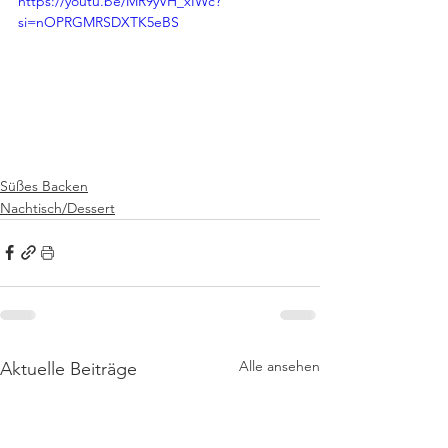
https://youtu.be/MR9yVH_xIWc?
si=nOPRGMRSDXTK5eBS
Süßes Backen
Nachtisch/Dessert
Alle ansehen
Aktuelle Beiträge