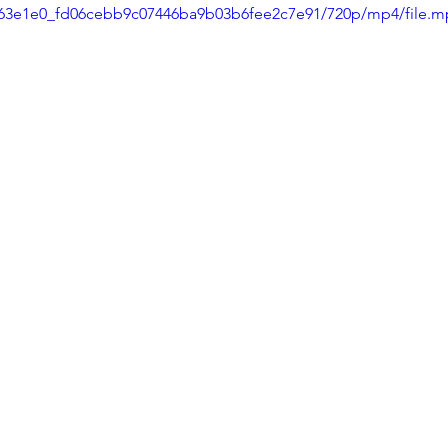
eo/63e1e0_fd06cebb9c07446ba9b03b6fee2c7e91/720p/mp4/file.m