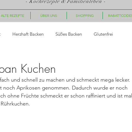
- Kochrezepte & Familienleben -
ALTE REZEPTE
ÜBER UNS
SHOPPING
RABATTCODE
t
Herzhaft Backen
Süßes Backen
Glutenfrei
asta
Saucen, Dips
Suppen
Fingerfood, Snacks
pan Kuchen
nfach und schnell zu machen und schmeckt mega lecker. 
ück
Nachtisch/Dessert
Winter/Weihnachten
t noch Aprikosen genommen. Dadurch wurde er noch 
uch ohne Früchte schmeckt er schon raffiniert und ist mal
r Rührkuchen. 
le Gerichte
Getränke
Halloween
Herbst
Fleisc
hte
Geschenkideen
Plätzchen