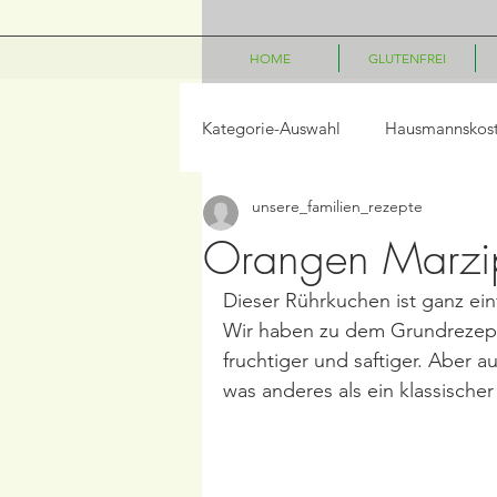
HOME
GLUTENFREI
Kategorie-Auswahl
Hausmannskos
unsere_familien_rezepte
LowCarb
Vegetarisch
P
Orangen Marzi
Dieser Rührkuchen ist ganz ei
Salate
Beilagen
Frühst
Wir haben zu dem Grundrezep
fruchtiger und saftiger. Aber a
was anderes als ein klassische
Frühling/Ostern
Internationa
Kindergerichte
Disney Geric