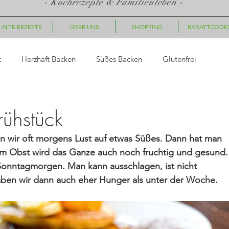
- Kochrezepte & Familienleben -
ALTE REZEPTE
ÜBER UNS
SHOPPING
RABATTCODE
t
Herzhaft Backen
Süßes Backen
Glutenfrei
asta
Saucen, Dips
Suppen
Fingerfood, Snacks
ühstück
ir oft morgens Lust auf etwas Süßes. Dann hat man 
ück
Nachtisch/Dessert
Winter/Weihnachten
rem Obst wird das Ganze auch noch fruchtig und gesund.
onntagmorgen. Man kann ausschlagen, ist nicht 
aben wir dann auch eher Hunger als unter der Woche.
le Gerichte
Getränke
Halloween
Herbst
Fleisc
hte
Geschenkideen
Plätzchen