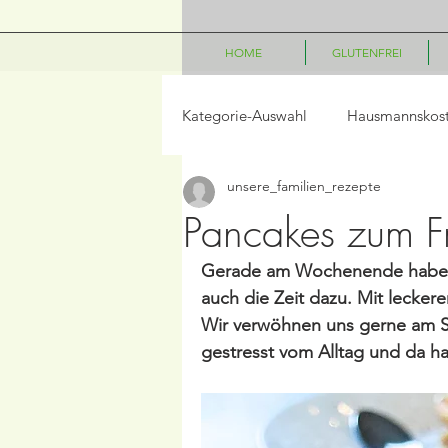
HOME
GLUTENFREI
Kategorie-Auswahl
Hausmannskos
unsere_familien_rezepte
LowCarb
Vegetarisch
P
Pancakes zum Fr
Gerade am Wochenende haben w
Salate
Beilagen
Frühst
auch die Zeit dazu. Mit lecke
Wir verwöhnen uns gerne am S
gestresst vom Alltag und da h
Frühling/Ostern
Internationa
Kindergerichte
Disney Geric