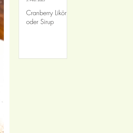
Cranberry Likör
Singapur Sling
Lime
oder Sirup
Cocktail
Siru