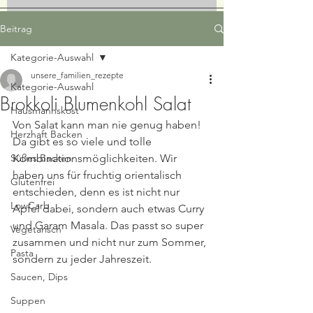
Beitrag
Kategorie-Auswahl
unsere_familien_rezepte
Kategorie-Auswahl
Brokkoli Blumenkohl Salat
Hausmannskost
Von Salat kann man nie genug haben! 
Herzhaft Backen
Da gibt es so viele und tolle 
Süßes Backen
Kombinationsmöglichkeiten. Wir 
haben uns für fruchtig orientalisch 
Glutenfrei
entschieden, denn es ist nicht nur 
LowCarb
Apfel dabei, sondern auch etwas Curry 
und Garam Masala. Das passt so super 
Vegetarisch
zusammen und nicht nur zum Sommer, 
Pasta
sondern zu jeder Jahreszeit. 
Saucen, Dips
Suppen