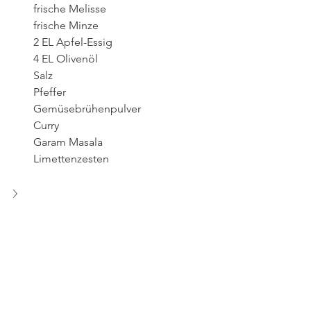
frische Melisse
frische Minze
2 EL Apfel-Essig
4 EL Olivenöl
Salz
Pfeffer
Gemüsebrühenpulver
Curry
Garam Masala
Limettenzesten