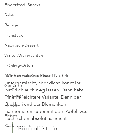
Fingerfood, Snacks
Salate
Beilagen
Frühstück
Nachtisch/Dessert
Winter/Weihnachten
Frühling/Ostern
Internationale Gerichte
Wir haben noch Risoni Nudeln 
untergemischt, aber diese könnt ihr 
Getränke
natürlich auch weg lassen. Dann habt 
Halloween
ihr eine leichtere Variante. Denn der 
Brokkoli und der Blumenkohl 
Herbst
harmonieren super mit dem Apfel, was 
Fleisch
auch schon absolut ausreicht. 
Kindergerichte
Broccoli ist ein  