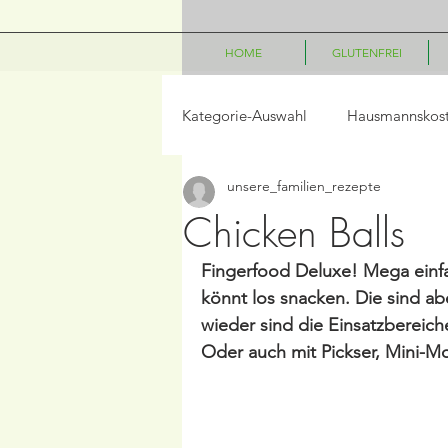
HOME
GLUTENFREI
Kategorie-Auswahl
Hausmannskos
unsere_familien_rezepte
LowCarb
Vegetarisch
P
Chicken Balls
Fingerfood Deluxe! Mega einfa
Salate
Beilagen
Frühst
könnt los snacken. Die sind ab
wieder sind die Einsatzbereich
Oder auch mit Pickser, Mini-M
Frühling/Ostern
Internationa
Kindergerichte
Disney Geric