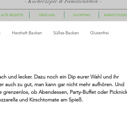
- Kochrezepte & Familienleben -
ALTE REZEPTE
ÜBER UNS
SHOPPING
RABATTCODE
t
Herzhaft Backen
Süßes Backen
Glutenfrei
asta
Saucen, Dips
Suppen
Fingerfood, Snacks
ch und lecker. Dazu noch ein Dip eurer Wahl und ihr 
ück
Nachtisch/Dessert
Winter/Weihnachten
er auch zu gut, man kann gar nicht mehr aufhören. Und 
e grenzenlos, ob Abendessen, Party-Buffet oder Picknick
ozzarella und Kirschtomate am Spieß.
le Gerichte
Getränke
Halloween
Herbst
Fleisc
hte
Geschenkideen
Plätzchen