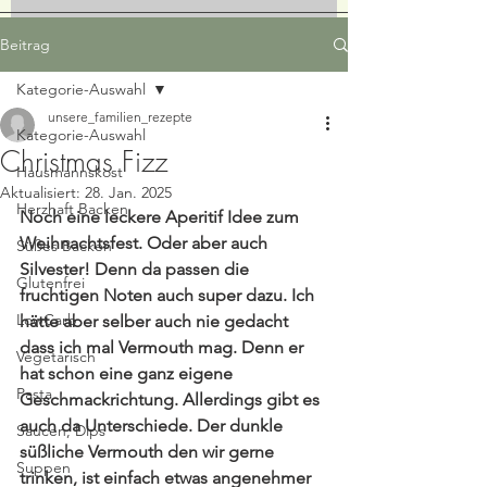
Beitrag
Kategorie-Auswahl
unsere_familien_rezepte
Kategorie-Auswahl
Christmas Fizz
Hausmannskost
Aktualisiert:
28. Jan. 2025
Herzhaft Backen
Noch eine leckere Aperitif Idee zum 
Weihnachtsfest. Oder aber auch 
Süßes Backen
Silvester! Denn da passen die 
Glutenfrei
fruchtigen Noten auch super dazu. Ich 
LowCarb
hätte aber selber auch nie gedacht 
dass ich mal Vermouth mag. Denn er 
Vegetarisch
hat schon eine ganz eigene 
Pasta
Geschmackrichtung. Allerdings gibt es 
auch da Unterschiede. Der dunkle 
Saucen, Dips
süßliche Vermouth den wir gerne 
Suppen
trinken, ist einfach etwas angenehmer 