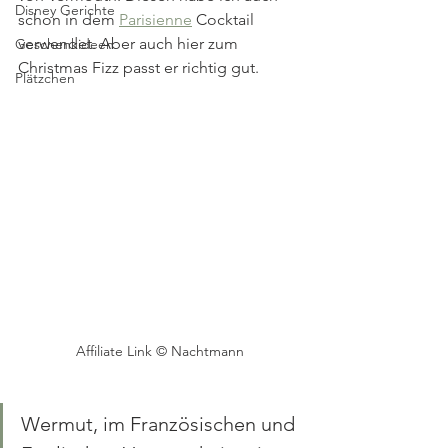
Disney Gerichte
schon in dem 
Parisienne
 Cocktail 
verwendet. Aber auch hier zum 
Geschenkideen
Christmas Fizz passt er richtig gut.
Plätzchen
Affiliate Link © Nachtmann
Wermut, im Französischen und 