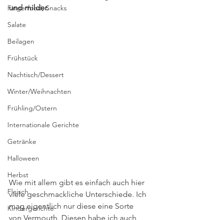
und milder.
Fingerfood, Snacks
Salate
Beilagen
Frühstück
Nachtisch/Dessert
Winter/Weihnachten
Frühling/Ostern
Internationale Gerichte
Getränke
Halloween
Herbst
Wie mit allem gibt es einfach auch hier 
Fleisch
viele geschmackliche Unterschiede. Ich 
mag eigentlich nur diese eine Sorte 
Kindergerichte
von Vermouth. Diesen habe ich auch 