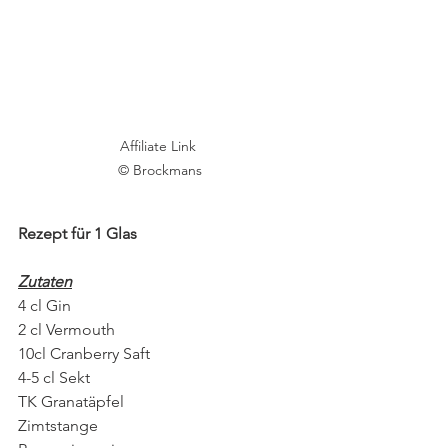
Affiliate Link 
© Brockmans
Rezept für 1 Glas
Zutaten
4 cl Gin
2 cl Vermouth
10cl Cranberry Saft
4-5 cl Sekt
TK Granatäpfel
Zimtstange