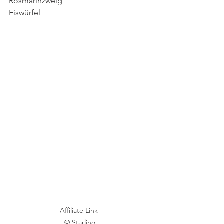
Rosmarinzweig
Eiswürfel
Affiliate Link 
© Starlino