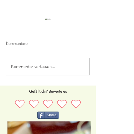
Lumumba
Kommentare
Lebkuchen Baiser 
Kommentar verfassen...
Gefällt dir? Bewerte es
Share