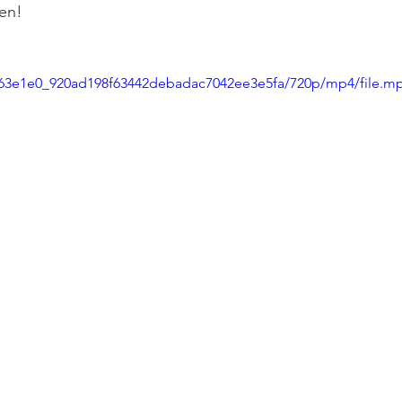
en!
eo/63e1e0_920ad198f63442debadac7042ee3e5fa/720p/mp4/file.m