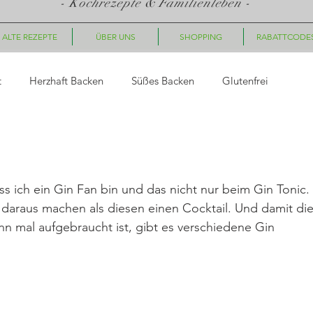
- Kochrezepte & Familienleben -
ALTE REZEPTE
ÜBER UNS
SHOPPING
RABATTCODE
t
Herzhaft Backen
Süßes Backen
Glutenfrei
asta
Saucen, Dips
Suppen
Fingerfood, Snacks
ss ich ein Gin Fan bin und das nicht nur beim Gin Tonic. 
ück
Nachtisch/Dessert
Winter/Weihnachten
 daraus machen als diesen einen Cocktail. Und damit die
n mal aufgebraucht ist, gibt es verschiedene Gin 
le Gerichte
Getränke
Halloween
Herbst
Fleisc
hte
Geschenkideen
Plätzchen