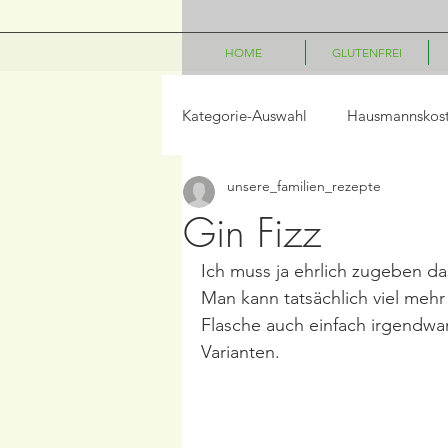
HOME
GLUTENFREI
Kategorie-Auswahl
Hausmannskos
unsere_familien_rezepte
LowCarb
Vegetarisch
P
Gin Fizz
Ich muss ja ehrlich zugeben da
Salate
Beilagen
Frühst
Man kann tatsächlich viel mehr
Flasche auch einfach irgendwan
Varianten.
Frühling/Ostern
Internationa
Kindergerichte
Disney Geric