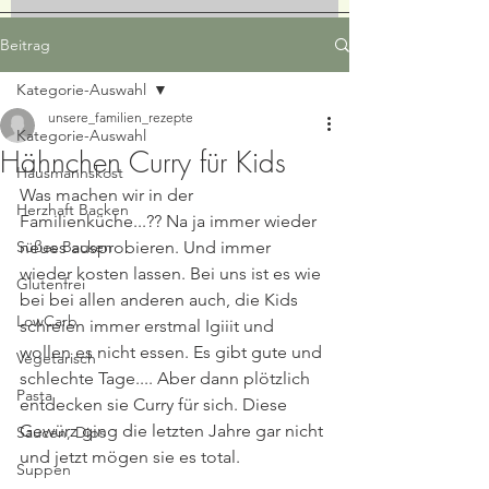
Beitrag
Kategorie-Auswahl
unsere_familien_rezepte
Kategorie-Auswahl
Hähnchen Curry für Kids
Hausmannskost
Was machen wir in der 
Herzhaft Backen
Familienküche...?? Na ja immer wieder 
Süßes Backen
neues ausprobieren. Und immer 
wieder kosten lassen. Bei uns ist es wie 
Glutenfrei
bei bei allen anderen auch, die Kids 
LowCarb
schreien immer erstmal Igiiit und 
wollen es nicht essen. Es gibt gute und 
Vegetarisch
schlechte Tage.... Aber dann plötzlich 
Pasta
entdecken sie Curry für sich. Diese 
Gewürz ging die letzten Jahre gar nicht 
Saucen, Dips
und jetzt mögen sie es total. 
Suppen