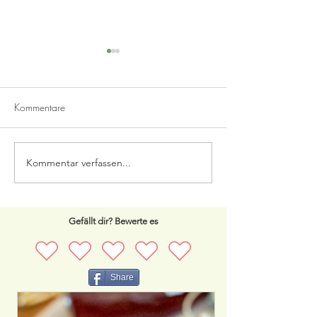
Kommentare
Wikinger Topf
Susi & Strolch Pa
Kommentar verfassen...
Gefällt dir? Bewerte es
Share