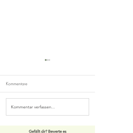
Kommentare
Pesto Rosso
Guacamole Vega
Kommentar verfassen...
Gefällt dir? Bewerte es