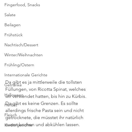
Fingerfood, Snacks
Salate
Beilagen
Frühstück
Nachtisch/Dessert
Winter/Weihnachten
Frühling/Ostern
Internationale Gerichte
Da gibt es ja mittlerweile die tollsten 
Getränke
Füllungen, von Ricotta Spinat, welches 
Halloween
wir verwendet hatten, bis hin zu Kürbis. 
Da gibt es keine Grenzen. Es sollte 
Herbst
allerdings frische Pasta sein und nicht 
Fleisch
getrocknete, die müsstet ihr natürlich 
zuerst kochen und abkühlen lassen.
Kindergerichte