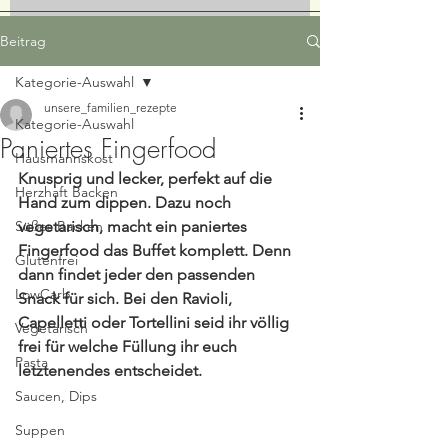
Beitrag
Kategorie-Auswahl
unsere_familien_rezepte
Kategorie-Auswahl
Paniertes Fingerfood
Hausmannskost
Knusprig und lecker, perfekt auf die 
Herzhaft Backen
Hand zum dippen. Dazu noch 
Süßes Backen
vegetarisch, macht ein paniertes 
Fingerfood das Buffet komplett. Denn 
Glutenfrei
dann findet jeder den passenden 
LowCarb
Snack für sich. Bei den Ravioli, 
Capelletti oder Tortellini seid ihr völlig 
Vegetarisch
frei für welche Füllung ihr euch 
Pasta
letztenendes entscheidet.
Saucen, Dips
Suppen