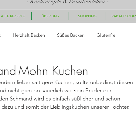
- Kochrezepte & Familienleben -
ALTE REZEPTE
ÜBER UNS
SHOPPING
RABATTCODE
t
Herzhaft Backen
Süßes Backen
Glutenfrei
asta
Saucen, Dips
Suppen
Fingerfood, Snacks
and-Mohn Kuchen
dern lieber saftigere Kuchen, sollte unbedingt diesen 
ück
Nachtisch/Dessert
Winter/Weihnachten
nd nicht ganz so säuerlich wie sein Bruder der 
den Schmand wird es einfach süßlicher und schön 
dazu und somit der Lieblingskuchen unserer Tochter.
le Gerichte
Getränke
Halloween
Herbst
Fleisc
hte
Geschenkideen
Plätzchen