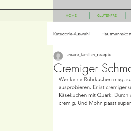
HOME
GLUTENFREI
Kategorie-Auswahl
Hausmannskos
unsere_familien_rezepte
LowCarb
Vegetarisch
P
Cremiger Schm
Wer keine Rührkuchen mag, son
Salate
Beilagen
Frühst
ausprobieren. Er ist cremiger u
Käsekuchen mit Quark. Durch 
cremig. Und Mohn passt super 
Frühling/Ostern
Internationa
Kindergerichte
Disney Geric