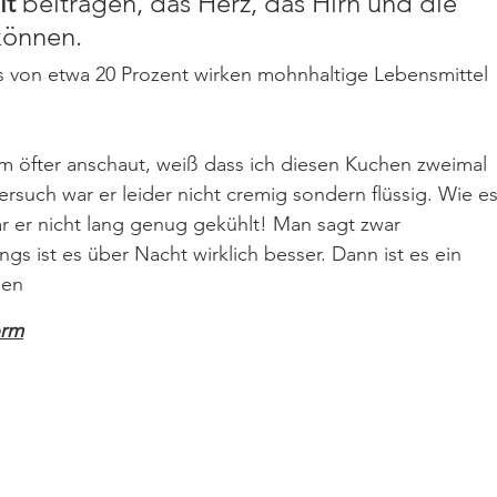
it
 beitragen, das Herz, das Hirn und die 
können.
s von etwa 20 Prozent wirken mohnhaltige Lebensmittel 
m öfter anschaut, weiß dass ich diesen Kuchen zweimal 
such war er leider nicht cremig sondern flüssig. Wie es
war er nicht lang genug gekühlt! Man sagt zwar 
ngs ist es über Nacht wirklich besser. Dann ist es ein 
hen
orm