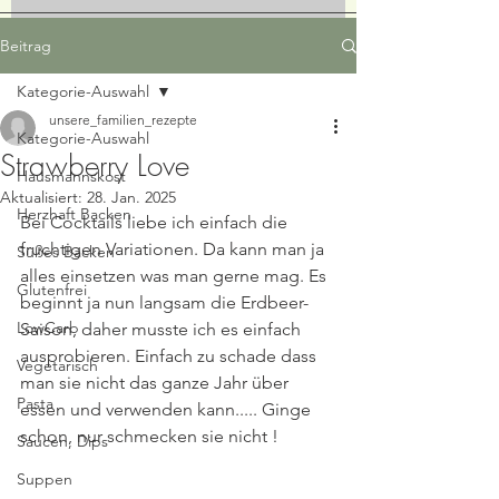
Beitrag
Kategorie-Auswahl
unsere_familien_rezepte
Kategorie-Auswahl
Strawberry Love
Hausmannskost
Aktualisiert:
28. Jan. 2025
Herzhaft Backen
Bei Cocktails liebe ich einfach die 
fruchtigen Variationen. Da kann man ja 
Süßes Backen
alles einsetzen was man gerne mag. Es 
Glutenfrei
beginnt ja nun langsam die Erdbeer-
LowCarb
Saison, daher musste ich es einfach 
ausprobieren. Einfach zu schade dass 
Vegetarisch
man sie nicht das ganze Jahr über 
Pasta
essen und verwenden kann..... Ginge 
schon, nur schmecken sie nicht !
Saucen, Dips
Suppen