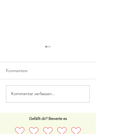
Kommentare
Black Dahlia
Erdbeer Limes mit
Kommentar verfassen...
Gefällt dir? Bewerte es