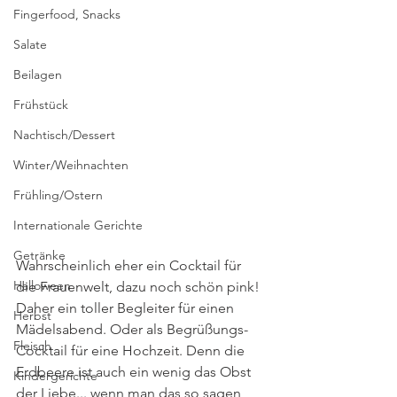
Fingerfood, Snacks
Salate
Beilagen
Frühstück
Nachtisch/Dessert
Winter/Weihnachten
Frühling/Ostern
Internationale Gerichte
Getränke
Wahrscheinlich eher ein Cocktail für 
Halloween
die Frauenwelt, dazu noch schön pink! 
Daher ein toller Begleiter für einen 
Herbst
Mädelsabend. Oder als Begrüßungs-
Fleisch
Cocktail für eine Hochzeit. Denn die 
Erdbeere ist auch ein wenig das Obst 
Kindergerichte
der Liebe... wenn man das so sagen 