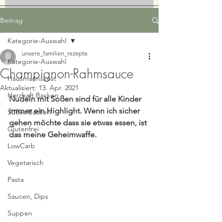
Beitrag
Kategorie-Auswahl
unsere_familien_rezepte
Kategorie-Auswahl
Champignon-Rahmsauce
Hausmannskost
Aktualisiert:
13. Apr. 2021
Herzhaft Backen
Nudeln mit Soßen sind für alle Kinder 
immer ein Highlight. Wenn ich sicher 
Süßes Backen
gehen möchte dass sie etwas essen, ist 
Glutenfrei
das meine Geheimwaffe. 
LowCarb
Vegetarisch
Pasta
Saucen, Dips
Suppen