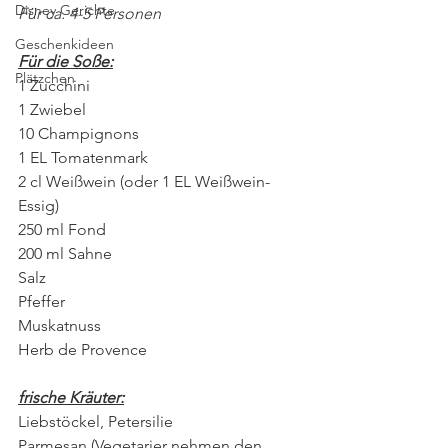
Disney Gerichte
Für ca. 4-5 Personen
Geschenkideen
Für die Soße:
Plätzchen
1 Zucchini 
1 Zwiebel
10 Champignons 
1 EL Tomatenmark
2 cl Weißwein (oder 1 EL Weißwein-
Essig)
250 ml Fond
200 ml Sahne
Salz
Pfeffer
Muskatnuss
Herb de Provence
frische Kräuter:
Liebstöckel, Petersilie
Parmesan (Vegetarier nehmen den 