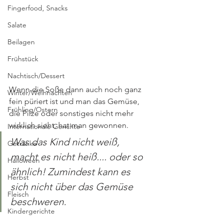
Fingerfood, Snacks
Salate
Beilagen
Frühstück
Nachtisch/Dessert
Wenn die Soße dann auch noch ganz 
Winter/Weihnachten
fein püriert ist und man das Gemüse, 
Frühling/Ostern
die Pilze oder sonstiges nicht mehr 
wirklich sieht, hat man gewonnen. 
Internationale Gerichte
Was das Kind nicht weiß, 
Getränke
macht es nicht heiß.... oder so 
Halloween
ähnlich! Zumindest kann es 
Herbst
sich nicht über das Gemüse 
Fleisch
beschweren.
Kindergerichte