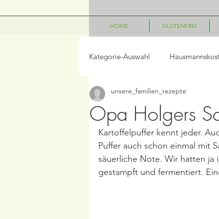
HOME
GLUTENFREI
Kategorie-Auswahl
Hausmannskos
unsere_familien_rezepte
LowCarb
Vegetarisch
P
Opa Holgers Sau
Kartoffelpuffer kennt jeder. Au
Salate
Beilagen
Frühst
Puffer auch schon einmal mit 
säuerliche Note. Wir hatten j
gestampft und fermentiert. Ein
Frühling/Ostern
Internationa
Kindergerichte
Disney Geric