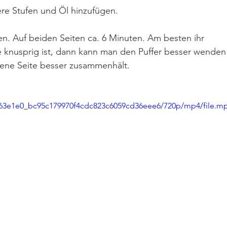
ere Stufen und Öl hinzufügen.
. Auf beiden Seiten ca. 6 Minuten. Am besten ihr 
ie knusprig ist, dann kann man den Puffer besser wenden
tene Seite besser zusammenhält.
eo/63e1e0_bc95c179970f4cdc823c6059cd36eee6/720p/mp4/file.m