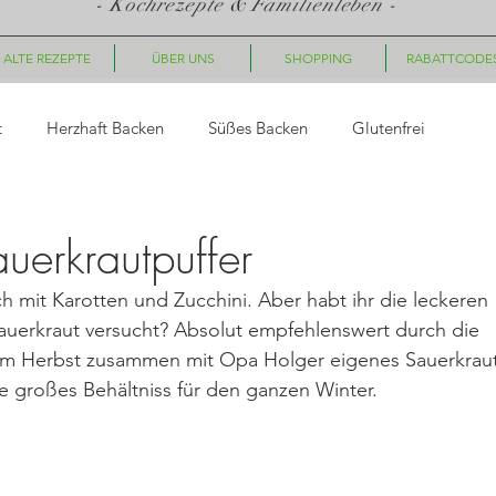
- Kochrezepte & Familienleben -
ALTE REZEPTE
ÜBER UNS
SHOPPING
RABATTCODE
t
Herzhaft Backen
Süßes Backen
Glutenfrei
asta
Saucen, Dips
Suppen
Fingerfood, Snacks
erkrautpuffer
ch mit Karotten und Zucchini. Aber habt ihr die leckeren 
ück
Nachtisch/Dessert
Winter/Weihnachten
Sauerkraut versucht? Absolut empfehlenswert durch die 
a im Herbst zusammen mit Opa Holger eigenes Sauerkraut
e großes Behältniss für den ganzen Winter. 
le Gerichte
Getränke
Halloween
Herbst
Fleisc
hte
Geschenkideen
Plätzchen